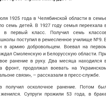
юля 1925 года в Челябинской области в семь
ло семь детей. В 1927 году семья переехала 
л в первый класс. Получил семь классо
 школы поступил в ремесленное училище №9. 
н в армию добровольцем. Воевал на перво
ождал Смоленскую и Белорусскую области. Пр
вое ранение в руку. Два месяца находился 
на фронт, продолжал воевать на Украинско
льоне связи», – рассказали в пресс-службе.
в получил осколочное ранение. Потом бы
 женился. Супруги прожили 53 года, в брак