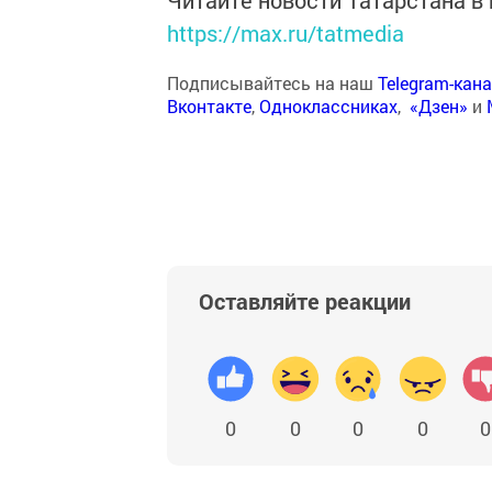
Читайте новости Татарстана 
https://max.ru/tatmedia
Подписывайтесь на наш
Telegram-кан
Вконтакте
,
Одноклассниках
,
«Дзен»
и
Оставляйте реакции
0
0
0
0
0