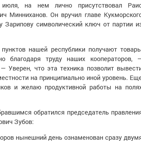
 июля, на нем лично присутствовал Раи
ич Минниханов. Он вручил главе Кукморског
у Зарипову символический ключ от партии и
пунктов нашей республики получают товар
но благодаря труду наших кооператоров, 
— Уверен, что эта техника позволит вывест
местности на принципиально иной уровень. Ещ
иков и желаю продуктивной работы на поля
бравшимся обратился председатель правлени
вич Зубов:
торов нынешний день ознаменован сразу двум