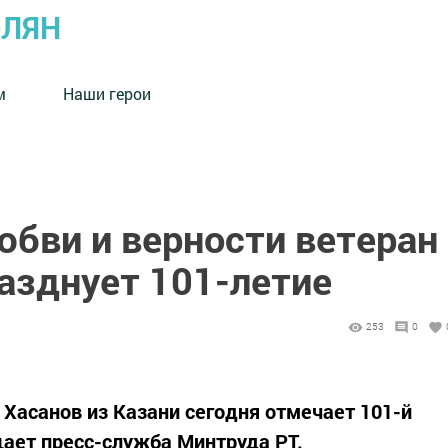
ОЛЯН
м
Наши герои
юбви и верности ветеран
азднует 101-летие
253
0
 Хасанов из Казани сегодня отмечает 101-й
ает пресс-служба Минтруда РТ.