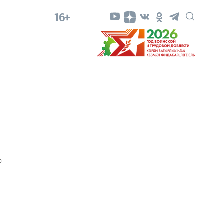
16+
0