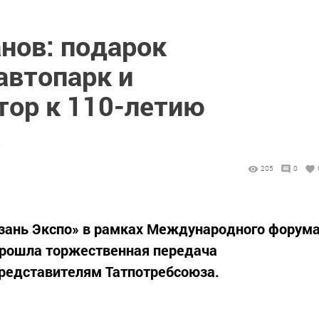
нов: подарок
автопарк и
ор к 110-летию
а
205
0
зань Экспо» в рамках Международного форум
прошла торжественная передача
представителям Татпотребсоюза.