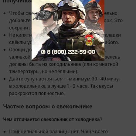
получился идеальным
Чтобы свёкла не потеряла цвет — обязательно
добавьте при варке уксус или лимонный сок. Это
сохранит яркий бордовый оттенок.
Не кипятите слишком активно — после закладки
свёклы убавьте огонь до среднего или слабого.
Овощи должны быть холодными — перед
заливкой свекольным отваром огурцы и зелень
должны быть из холодильника (или комнатной
температуры, но не тёплыми).
Дайте супу настояться — минимум 30–40 минут
в холодильнике, а лучше 1–2 часа. Так вкусы
раскроются полностью.
Частые вопросы о свекольнике
Чем отличается свекольник от холодника?
Принципиальной разницы нет. Чаще всего