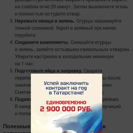
на слабом огне 20 минут. Затем выключите огонь
и полностью остудите отвар.
Нарежьте овощи и зелень.
Огурцы нашинкуйте
тонкой соломкой. Укроп и зелёный лук мелко
порубите.
Соедините компоненты.
Смешайте огурцы
и зелень, залейте остывшим свекольным отваром.
Уберите кастрюлю в холодильник минимум
на 1 час.
Подготовьте яйца и заправку.
Сварите
перепелиные яйца вкрутую (3–4 минуты после
закипания), очистите и разрежьте пополам.
Сметану смешайте с горчицей по вкусу.
Подавайте.
Разлейте свекольник по тарелкам.
В каждую добавьте ложку сметаны с горчицей
и половинки яиц.
Полезные советы, чтобы свекольник