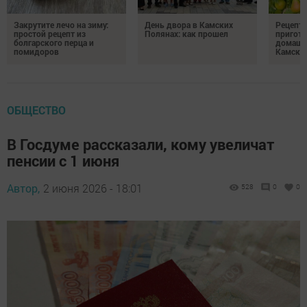
Закрутите лечо на зиму:
День двора в Камских
Рецепты
простой рецепт из
Полянах: как прошел
пригото
болгарского перца и
домашн
помидоров
Камски
ОБЩЕСТВО
В Госдуме рассказали, кому увеличат
пенсии с 1 июня
Автор,
2 июня 2026 - 18:01
528
0
0