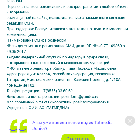
законом.
Перепечатка, воспроизведение и распространение в любом объеме
информации,
размещенной на сайте, возможна только с письменного согласия
редакций СМИ.
При поддержке Республиканского агентства по печати и массовым
коммуникациям.
Наименование СМИ: Посинформ
№ свидетельства о регистрации СМИ, дата: ЭЛ № ФС 77 - 69869 от
29.05.2017
выдано Федеральной службой по надзору в сфере связи,
информационных технологий и массовых коммуникаций
ФИО главного редактора: Халиуллина Надежда Михайловна
Адрес редакции: 423564, Российская Федерация, Республика
Татарстан, Нижнекамский район, пгт Камские Поляны, д. 1/18А,
помещение 102.
Телефон редакции: +7(8555) 33-60-60
Электронная почта редакции: posinform@yandex.ru
Для сообщений о фактах коррупции: posinform@yandex.ru
Учредитель СМИ: АО «ТАТМЕДИА»
Антикоррупционная политика
А вы уже видели новое видео Tatmedia
АО «ТАТМЕДИА» использует «cookie»
для персонализации сервисов и
Junior?
удобства пользователей сайтом.
Использование «cookie» можно отменить в настройках браузера.
Cмотреть