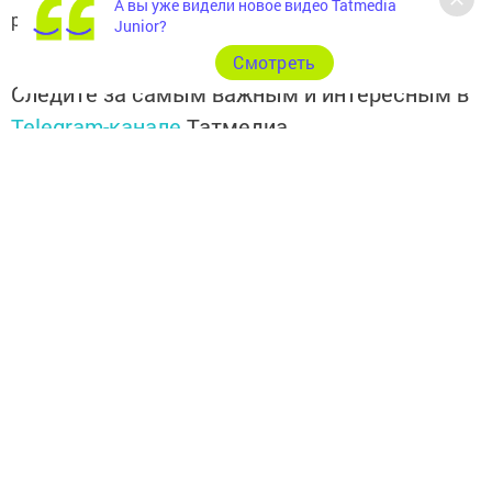
А вы уже видели новое видео Tatmedia
россиянина.
Junior?
Cмотреть
Следите за самым важным и интересным в
Telegram-канале
Татмедиа
Читайте новости Татарстана в
национальном мессенджере MАХ:
https://max.ru/tatmedia
Подписывайтесь на наш
Telegram-канал
, а также
читайте нас
Вконтакте
,
Одноклассниках
,
«Дзен»
и
Макс
Перейти на страницу новости