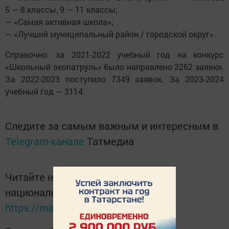
5 — 8 классы, 9 — 11 классы;
— «Самая активная школа»;
— «Лучший муниципальный район / городской округ».
Справочно: за 2021-2022 учебный год на конкурс
«Школьный экопатруль» было направлено 3262 заявки.
За 2022-2023 поступило 7349 заявок. За 2023-2024
учебный год — 3114.
Следите за самым важным и интересным в
Telegram-канале
Татмедиа
Читайте новости Татарстана в
национальном мессенджере MАХ:
https://max.ru/tatmedia