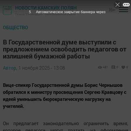
НОВОСТИ КАМСКИХ ПОЛЯН
16+
4
Автоматическое закрытие баннера через
Газета "Посинформ" - Нижнекамский район
ОБЩЕСТВО
В Государственной думе выступили с
предложением освободить педагогов от
излишней бумажной работы
Автор,
1 ноября 2025 - 13:08
481
0
0
Вице-спикер Государственной думы Борис Чернышов
обратился к министру просвещения Сергею Кравцову с
идеей уменьшить бюрократическую нагрузку на
учителей.
Он предлагает законодательно ограничить время,
которое педагоги могут тратить на оформление