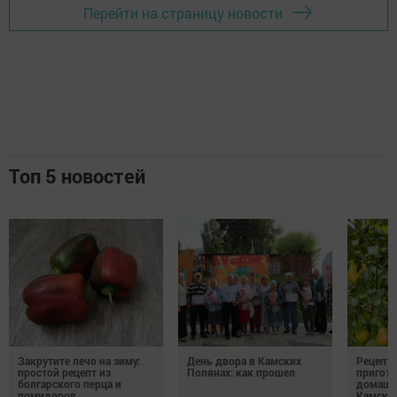
Перейти на страницу новости
Топ 5 новостей
Закрутите лечо на зиму:
День двора в Камских
Рецепты
простой рецепт из
Полянах: как прошел
пригото
болгарского перца и
домашн
помидоров
Камски