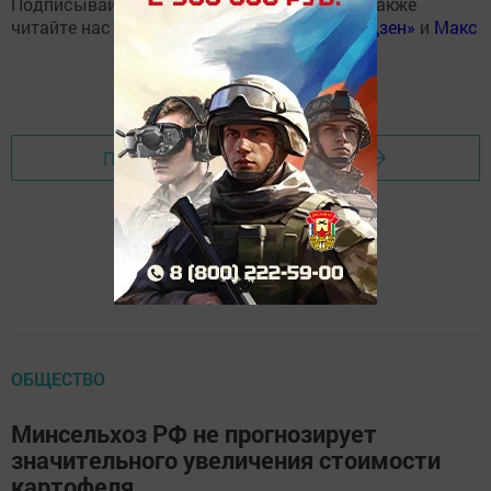
Подписывайтесь на наш
Telegram-канал
, а также
читайте нас
Вконтакте
,
Одноклассниках
,
«Дзен»
и
Макс
Перейти на страницу новости
ОБЩЕСТВО
Минсельхоз РФ не прогнозирует
значительного увеличения стоимости
картофеля