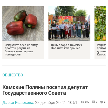
Закрутите лечо на зиму:
День двора в Камских
Рецепты
простой рецепт из
Полянах: как прошел
пригото
болгарского перца и
домашн
помидоров
Камски
ОБЩЕСТВО
Камские Поляны посетил депутат
Государственного Совета
Дарья Редюкова,
23 декабря 2022 - 10:51
602
0
2