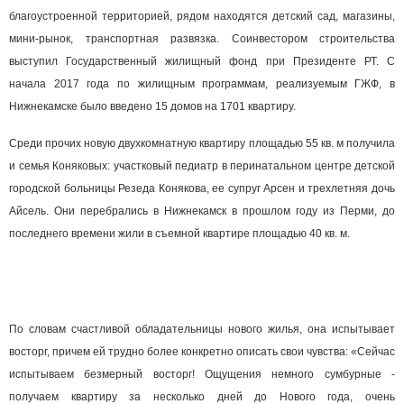
благоустроенной территорией, рядом находятся детский сад, магазины,
мини-рынок, транспортная развязка. Соинвестором строительства
выступил Государственный жилищный фонд при Президенте РТ. С
начала 2017 года по жилищным программам, реализуемым ГЖФ, в
Нижнекамске было введено 15 домов на 1701 квартиру.
Среди прочих новую двухкомнатную квартиру площадью 55 кв. м получила
и семья Коняковых: участковый педиатр в перинатальном центре детской
городской больницы Резеда Конякова, ее супруг Арсен и трехлетняя дочь
Айсель. Они перебрались в Нижнекамск в прошлом году из Перми, до
последнего времени жили в съемной квартире площадью 40 кв. м.
По словам счастливой обладательницы нового жилья, она испытывает
восторг, причем ей трудно более конкретно описать свои чувства: «Сейчас
испытываем безмерный восторг! Ощущения немного сумбурные -
получаем квартиру за несколько дней до Нового года, очень