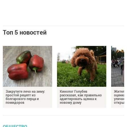
Топ 5 новостей
Закрутите лечо на зиму:
Кинолог Голубев
Жители
простой рецепт из
рассказал, как правильно
оценил
болгарского перца и
адаптировать щенка к
уличног
помидоров
новому дому
открыт
ОБЩЕСТВО