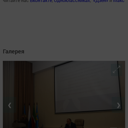
читайте нас
Вконтакте
,
Одноклассниках
,
«Дзен»
и
Макс
Галерея
❮
❯