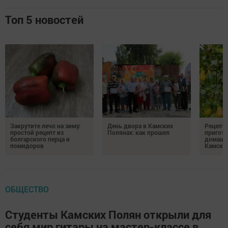
Топ 5 новостей
Закрутите лечо на зиму:
День двора в Камских
Рецепты
простой рецепт из
Полянах: как прошел
пригото
болгарского перца и
домашн
помидоров
Камски
ОБЩЕСТВО
Студенты Камских Полян открыли для
себя мир гитары на мастер-классе в