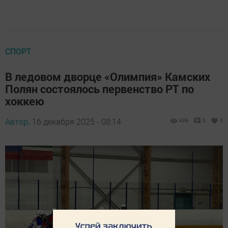
СПОРТ
В ледовом дворце «Олимпия» Камских
Полян состоялось первенство РТ по
хоккею
Автор,
16 декабря 2025 - 08:14
439
0
0