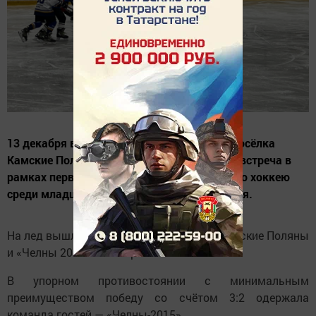
13 декабря в ледовом дворце «Олимпия» посёлка
Камские Поляны состоялась напряжённая встреча в
рамках первенства Республики Татарстан по хоккею
среди младших юношей 2015 года рождения.
На лед вышли команда «Олимпия» пгт Камские Поляны
и «Челны 2015» г. Набережные Челны.
В упорном противостоянии с минимальным
преимуществом победу со счётом 3:2 одержала
команда гостей — «Челны-2015».