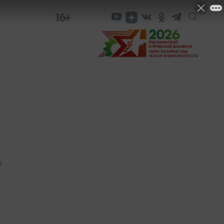
16+
0