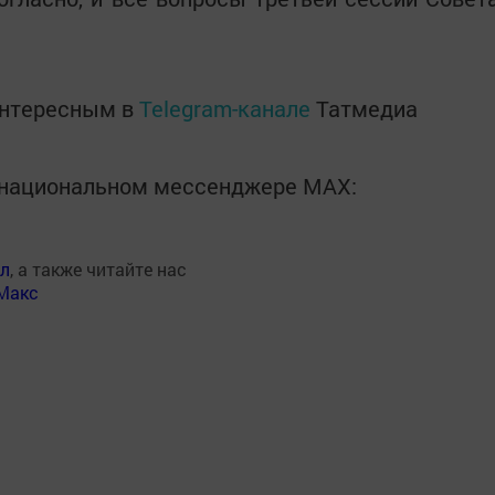
интересным в
Telegram-канале
Татмедиа
в национальном мессенджере MАХ:
ал
, а также читайте нас
Макс