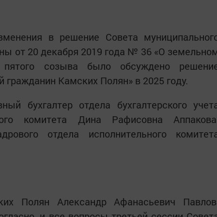
зменения в решение Совета муниципальног
ны от 20 декабря 2019 года № 36 «О земельно
и пятого созыва было обсуждено решени
й гражданин Камских Полян» в 2025 году.
ный бухгалтер отдела бухгалтерского учет
ного комитета Дина Рафисовна Аппакова
адрового отдела исполнительного комитет
ких Полян Александр Афанасьевич Павлов
гласно, и все вопросы третьей сессии Совет