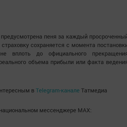
 предусмотрена пеня за каждый просроченны
 страховку сохраняется с момента постановк
не вплоть до официального прекращени
 реального объема прибыли или факта ведени
интересным в
Telegram-канале
Татмедиа
в национальном мессенджере MАХ: