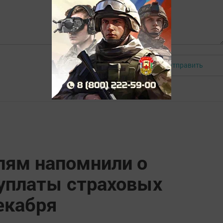
Отправить
Авторизоваться
ям напомнили о
уплаты страховых
екабря