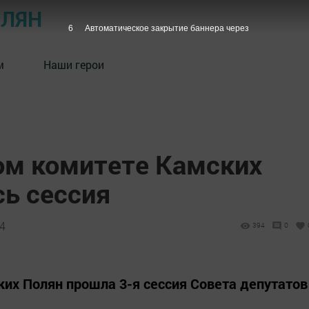
ОЛЯН
5
Автоматическое закрытие баннера через
м
Наши герои
ом комитете Камских
сь сессия
34
394
0
их Полян прошла 3-я сессия Совета депутатов