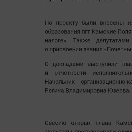
По проекту были внесены и
образования пгт Камские Поля
налоге». Также депутатам
о присвоении звания «Почетны
С докладами выступили глав
и отчетности исполнитель
Начальник организационно-к
Регина Владимировна Юзеева.
Сессию открыл глава Камс
Депутаты проголосовали едино