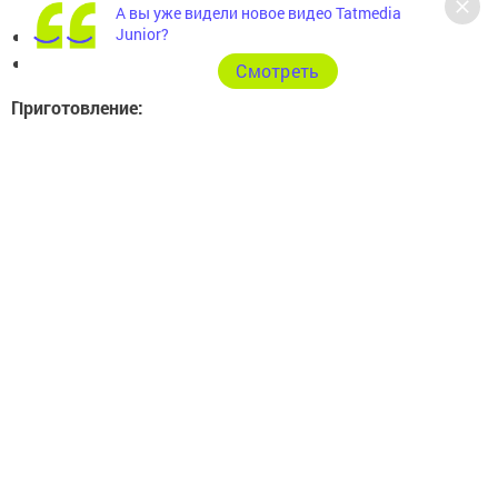
корочки);
А вы уже видели новое видео Tatmedia
Junior?
соль по вкусу;
пучок зеленого лука и укропа.
Cмотреть
Приготовление:
Натрите кабачки на крупной терке и слегка
отожмите выделившийся сок.
Смешайте кабачковую массу с яйцом и мелко
рубленой зеленью.
Выкладывайте тесто ложкой на разогретую
сковороду с маслом.
Обжаривайте оладьи по 2–3 минуты с каждой
стороны до золотистой корочки.
Совет
: Чтобы сделать блюдо более
диетическим, запеките оладьи в духовке при
200°C в течение 10–15 минут. Они получатся
не менее румяными, но без лишнего жира.