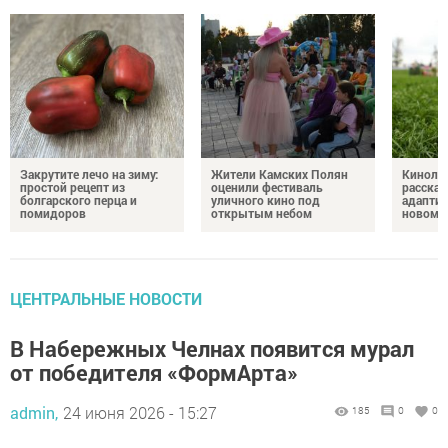
Закрутите лечо на зиму:
Жители Камских Полян
Кинолог
простой рецепт из
оценили фестиваль
рассказ
болгарского перца и
уличного кино под
адаптир
помидоров
открытым небом
новому
ЦЕНТРАЛЬНЫЕ НОВОСТИ
В Набережных Челнах появится мурал
от победителя «ФормАрта»
admin,
24 июня 2026 - 15:27
185
0
0