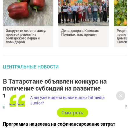
Закрутите лечо на зиму:
День двора в Камских
Рецепты
простой рецепт из
Полянах: как прошел
пригото
болгарского перца и
домашн
помидоров
Камски
ЦЕНТРАЛЬНЫЕ НОВОСТИ
В Татарстане объявлен конкурс на
получение субсидий на развитие
туризма
А вы уже видели новое видео Tatmedia
Junior?
admin,
2 сентября 2025 - 13:36
314
0
0
Cмотреть
Программа нацелена на софинансирование затрат