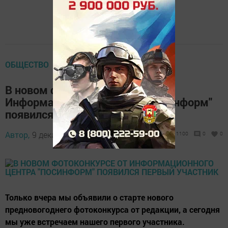
ОБЩЕСТВО
В новом фотоконкурсе от
Информационного центра "Посинформ"
появился первый участник
Автор,
9 декабря 2016 - 08:51
1100
0
0
Только вчера мы объявили о старте нового
предновогоднего фотоконкурса от редакции, а сегодня
мы уже встречаем нашего первого участника.