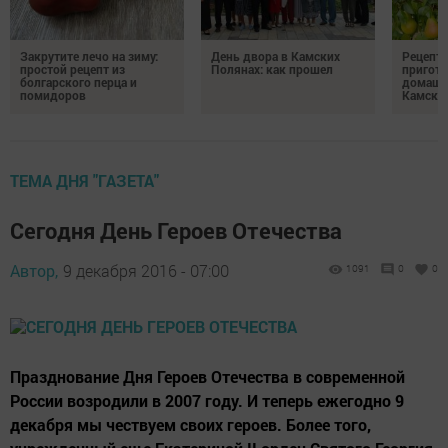
Закрутите лечо на зиму:
День двора в Камских
Рецепты
простой рецепт из
Полянах: как прошел
пригото
болгарского перца и
домашн
помидоров
Камски
ТЕМА ДНЯ "ГАЗЕТА"
Сегодня День Героев Отечества
Автор,
9 декабря 2016 - 07:00
1091
0
0
Празднование Дня Героев Отечества в современной
России возродили в 2007 году. И теперь ежегодно 9
декабря мы чествуем своих героев. Более того,