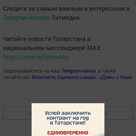
Следите за самым важным и интересным в
Telegram-канале
Татмедиа
Читайте новости Татарстана в
национальном мессенджере MАХ:
https://max.ru/tatmedia
Подписывайтесь на наш
Telegram-канал
, а также
читайте нас
Вконтакте
,
Одноклассниках
,
«Дзен»
и
Макс
Перейти на страницу новости