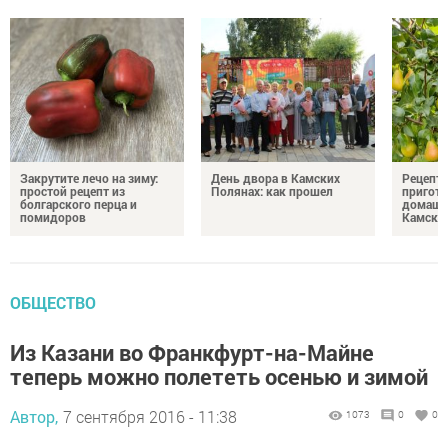
Закрутите лечо на зиму:
День двора в Камских
Рецепты
простой рецепт из
Полянах: как прошел
пригото
болгарского перца и
домашн
помидоров
Камски
ОБЩЕСТВО
Из Казани во Франкфурт-на-Майне
теперь можно полететь осенью и зимой
Автор,
7 сентября 2016 - 11:38
1073
0
0