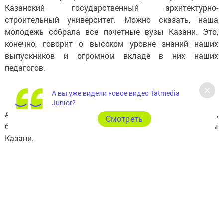
Казанский государственный архитектурно-
строительный университет. Можно сказать, наша
молодежь собрала все почетные вузы Казани. Это,
конечно, говорит о высоком уровне знаний наших
выпускников и огромном вкладе в них наших
педагогов.
А вы уже видели новое видео Tatmedia
Junior?
Аналогичная ситуация и у выпускников школы №1,
Cмотреть
большая часть которых также поступила в вузы
Казани.
Но, куда бы ни поступила наша молодежь, на новой
полосе жизни мы желаем им только успеха. И пусть,
как птицы из теплых стран, они обязательно вернутся в
родные края.