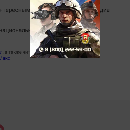
интересным в
Telegram-канале
Татмедиа
в национальном мессенджере MАХ:
ал
, а также читайте нас
Макс