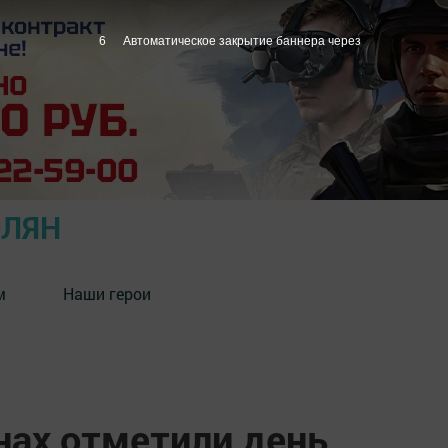
5
Автоматическое закрытие баннера через
ОЛЯН
м
Наши герои
нах отметили день