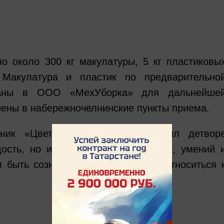
о около 300 кг макулатуры, 5 кг пластиковы
 Макулатура и пластик по предварительно
даны в ООО «МехУборка» для дальнейше
езены в набережночелнинские пункты приема.
дник «Цвети, мой город!» подарил детвор
ость, но и много полезных знаний, умений 
м быть сознательными и бережно относиться 