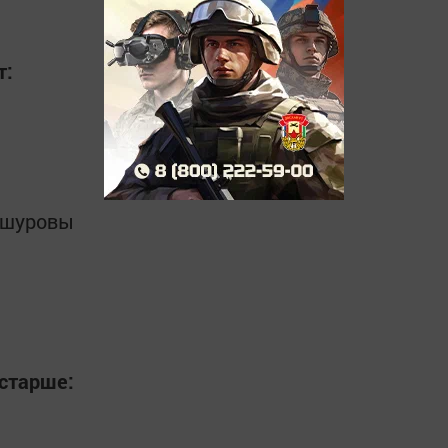
т:
Башуровы
 старше: