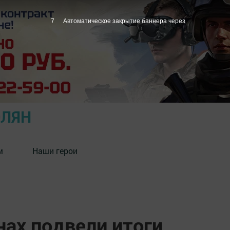
6
Автоматическое закрытие баннера через
ОЛЯН
м
Наши герои
нах подвели итоги