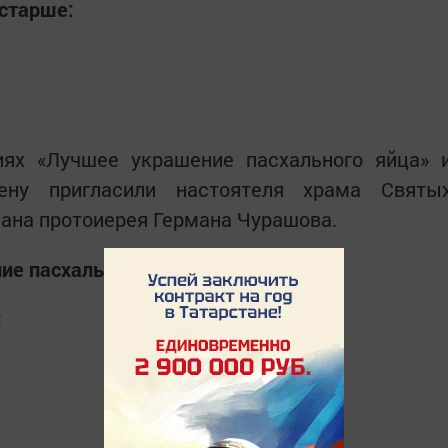
 старше:
ях «Лучшее украшение пасхального яйца» 
ену пригласили настоятеля храма Святы
ана протоиерея Германа Чурашова.
е пасхального яйца» стали:
: