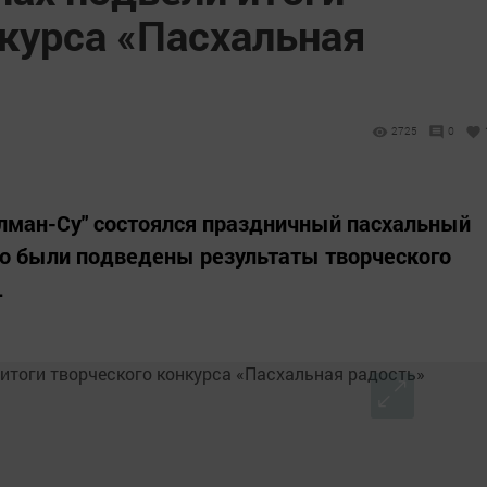
нкурса «Пасхальная
2725
0
улман-Су" состоялся праздничный пасхальный
го были подведены результаты творческого
.