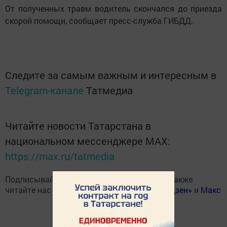
От полученных травм водитель скончался до приезда
скорой помощи, сообщает пресс-служба ГИБДД.
Следите за самым важным и интересным в
Telegram-канале
Татмедиа
Читайте новости Татарстана в
национальном мессенджере MАХ:
https://max.ru/tatmedia
Подписывайтесь на наш
Telegram-канал
, а также
читайте нас
Вконтакте
,
Одноклассниках
,
«Дзен»
и
Макс