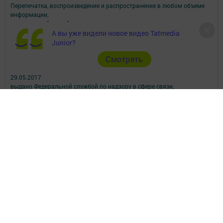
Перепечатка, воспроизведение и распространение в любом объеме
информации,
размещенной на сайте, возможна только с письменного согласия
А вы уже видели новое видео Tatmedia
редакций СМИ.
При поддержке Республиканского агентства по печати и массовым
Junior?
коммуникациям.
Cмотреть
Наименование СМИ: Посинформ
№ свидетельства о регистрации СМИ, дата: ЭЛ № ФС 77 - 69869 от
29.05.2017
выдано Федеральной службой по надзору в сфере связи,
информационных технологий и массовых коммуникаций
ФИО главного редактора: Халиуллина Надежда Михайловна
Адрес редакции: 423564, Российская Федерация, Республика
Татарстан, Нижнекамский район, пгт Камские Поляны, д. 1/18А,
помещение 102.
Телефон редакции: +7(8555) 33-60-60
Электронная почта редакции: posinform@yandex.ru
Для сообщений о фактах коррупции: posinform@yandex.ru
Учредитель СМИ: АО «ТАТМЕДИА»
Антикоррупционная политика
АО «ТАТМЕДИА» использует «cookie»
для персонализации сервисов и
удобства пользователей сайтом.
Использование «cookie» можно отменить в настройках браузера.
Политика конфиденциальности