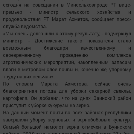
сегодня на совещании в Минсельхозпроде РТ вице-
премьер - министр сельского хозяйства и
продовольствия РТ Марат Ахметов, сообщает пресс-
служба ведомства.
«Мы очень долго шли к этому результату, - подчеркнул
министр. - Достижение такого показателя стало
возможным благодаря качественному и
своевременному проведению комплекса
агротехнических мероприятий, накопленным запасам
влаги в метровом слое почвы и, конечно же, упорному
труду наших сельчан».
По словам Марата Ахметова, сейчас очень
благоприятная погода для уборки сахарной свеклы,
картофеля. Он добавил, что на днях Заинский район
приступит к уборке кукурузы на зерно.
На данный момент почти во всех районах республики
завершили уборку зерновых и зернобобовых культур.
Самый большой намолот зерна отмечен в Буинском
районе - 200,9 тыс. т при средней урожайности 37 ц/га.