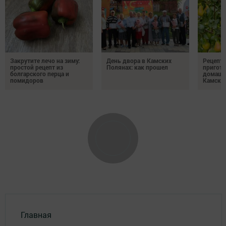
Закрутите лечо на зиму:
День двора в Камских
Рецепты
простой рецепт из
Полянах: как прошел
пригото
болгарского перца и
домашн
помидоров
Камски
Главная