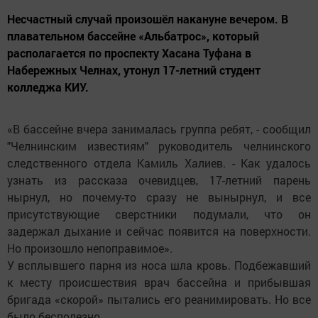
Несчастный случай произошёл накануне вечером. В
плавательном бассейне «Альбатрос», который
располагается по проспекту Хасана Туфана в
Набережных Челнах, утонул 17-летний студент
колледжа КИУ.
«В бассейне вчера занималась группа ребят, - сообщил
"Челнинским известиям" руководитель челнинского
следственного отдела Камиль Халиев. - Как удалось
узнать из рассказа очевидцев, 17-летний парень
нырнул, но почему-то сразу не вынырнул, и все
присутствующие сверстники подумали, что он
задержал дыхание и сейчас появится на поверхности.
Но произошло непоправимое».
У всплывшего парня из носа шла кровь. Подбежавший
к месту происшествия врач бассейна и прибывшая
бригада «скорой» пытались его реанимировать. Но все
было бесполезно.