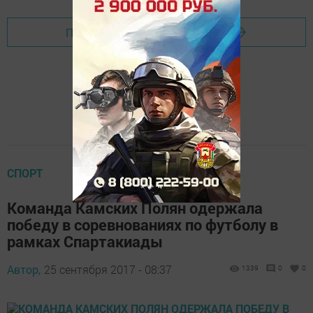
Перейти на страницу новости
СПОРТ
Команда Камских Полян одержала
победу в соревнованиях по футболу в
рамках Спартакиады
Автор,
25 сентября 2017 - 08:37
1339
0
0