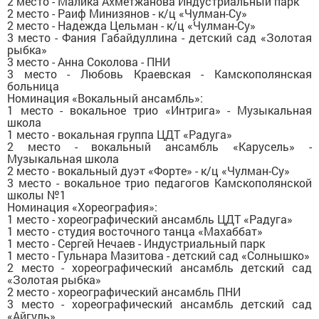
2 место - Малика Ахметжанова Индустриальный парк
2 место - Раиф Минизянов - к/ц «Чулман-Су»
2 место - Надежда Цельман - к/ц «Чулман-Су»
3 место - Фания Габайдуллина - детский сад «Золотая
рыбка»
3 место - Анна Соколова - ПНИ
3 место - Любовь Краевская - Камскополянская
больница
Номинация «Вокальный ансамбль»:
1 место - вокальное трио «Интрига» - Музыкальная
школа
1 место - вокальная группа ЦДТ «Радуга»
2 место - вокальный ансамбль «Карусель» -
Музыкальная школа
2 место - вокальный дуэт «Форте» - к/ц «Чулман-Су»
3 место - вокальное трио педагогов Камскополянской
школы №1
Номинация «Хореография»:
1 место - хореографический ансамбль ЦДТ «Радуга»
1 место - студия восточного танца «Махаббат»
1 место - Сергей Нечаев - Индустриальный парк
1 место - Гульнара Мазитова - детский сад «Солнышко»
2 место - хореографический ансамбль детский сад
«Золотая рыбка»
2 место - хореографический ансамбль ПНИ
3 место - хореографический ансамбль детский сад
«Айгуль»