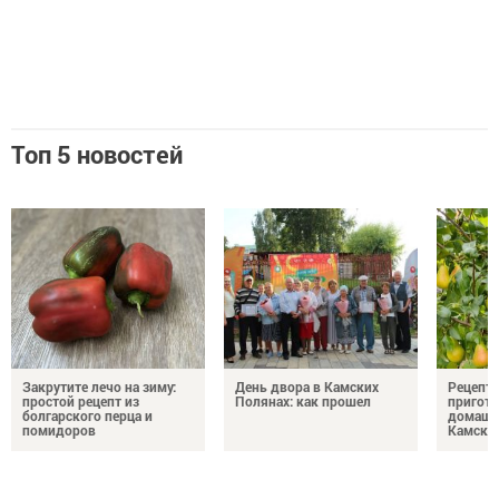
Топ 5 новостей
Закрутите лечо на зиму:
День двора в Камских
Рецепты
простой рецепт из
Полянах: как прошел
пригото
болгарского перца и
домашн
помидоров
Камски