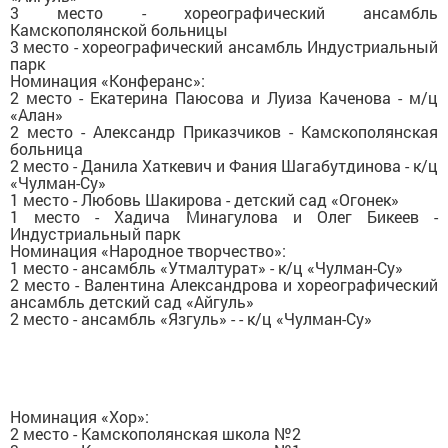
3 место - хореографический ансамбль
Камскополянской больницы
3 место - хореографический ансамбль Индустриальный
парк
Номинация «Конферанс»:
2 место - Екатерина Паюсова и Луиза Каченова - м/ц
«Алан»
2 место - Александр Приказчиков - Камскополянская
больница
2 место - Данила Хаткевич и Фания Шагабутдинова - к/ц
«Чулман-Су»
1 место - Любовь Шакирова - детский сад «Огонек»
1 место - Хадича Минагулова и Олег Бикеев -
Индустриальный парк
Номинация «Народное творчество»:
1 место - ансамбль «Утмалтурат» - к/ц «Чулман-Су»
2 место - Валентина Александрова и хореографический
ансамбль детский сад «Айгуль»
2 место - ансамбль «Язгуль» - - к/ц «Чулман-Су»
Номинация «Хор»:
2 место - Камскополянская школа №2