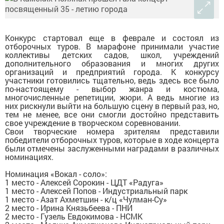
Конкурс стартовал еще в феврале и состоял из
отборочных туров. В марафоне принимали участие
коллективы детских садов, школ, учреждений
дополнительного образования и многих других
организаций и предприятий города. К конкурсу
участники готовились тщательно, ведь здесь все было
по-настоящему - выбор жанра и костюма,
многочисленные репетиции, жюри. А ведь многие из
них рискнули выйти на большую сцену в первый раз, но,
тем не менее, все они смогли достойно представить
свое учреждение в творческом соревновании.
Свои творческие номера зрителям представили
победители отборочных туров, которые в ходе концерта
были отмечены заслуженными наградами в различных
номинациях.
Номинация «Вокал - соло»:
1 место - Алексей Сорокин - ЦДТ «Радуга»
1 место - Алексей Попов - Индустриальный парк
1 место - Азат Ахметшин - к/ц «Чулман-Су»
2 место - Ирина Князьбеева - ПНИ
2 место - Гузель Евдокимова - НСМК