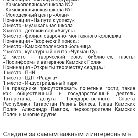
- Камскополянская школа №2
- Камскополянская школа №1
- Молодежный центр «Алан»
Номинация «На пути к успеху»:
3 место - музыкальная школа
3 место - детский сад «Айгуль»
3 место - филиал сварочно- монтажного колледжа
Номинация «Творческий поиск»:
2 место - Камскополянская больница
2 место - культурный центр «Чулман-Су»
2 место - творческий союз библиотек, газеты
«Посинформ» и ветеранов Камских Полян
Номинация «Открыты творчеству сердца»:
1 место - ПНИ
1 место - ЦДТ «Радуга»
1 место - Индустриальный парк
На празднике присутствовать почетные гости, такие
как общественный и государственный деятель
Татарстана, депутат Государственного Совета
Республики Татарстан Разиль Валеев, Глава Камских
Полян Александр Павлов, первостроители Камских
Полян и многие другие.
Следите за самым важным и интересным в