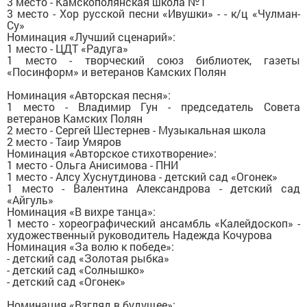
3 место - Камскополянская школа №1
3 место - Хор русской песни «Ивушки» - - к/ц «Чулман-
Су»
Номинация «Лучший сценарий»:
1 место - ЦДТ «Радуга»
1 место - творческий союз библиотек, газеты
«Посинформ» и ветеранов Камских Полян
Номинация «Авторская песня»:
1 место - Владимир Гун - председатель Совета
ветеранов Камских Полян
2 место - Сергей Шестернев - Музыкальная школа
2 место - Таир Умяров
Номинация «Авторское стихотворение»:
1 место - Ольга Анисимова - ПНИ
1 место - Алсу Хуснутдинова - детский сад «Огонек»
1 место - Валентина Александрова - детский сад
«Айгуль»
Номинация «В вихре танца»:
1 место - хореографический ансамбль «Калейдоскоп» -
художественный руководитель Надежда Кочурова
Номинация «За волю к победе»:
- детский сад «Золотая рыбка»
- детский сад «Солнышко»
- детский сад «Огонек»
Номинация «Взгляд в будущее»: