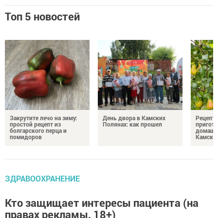
Топ 5 новостей
Закрутите лечо на зиму:
День двора в Камских
Рецепты
простой рецепт из
Полянах: как прошел
пригото
болгарского перца и
домашн
помидоров
Камски
ЗДРАВООХРАНЕНИЕ
Кто защищает интересы пациента (на
правах рекламы, 18+)