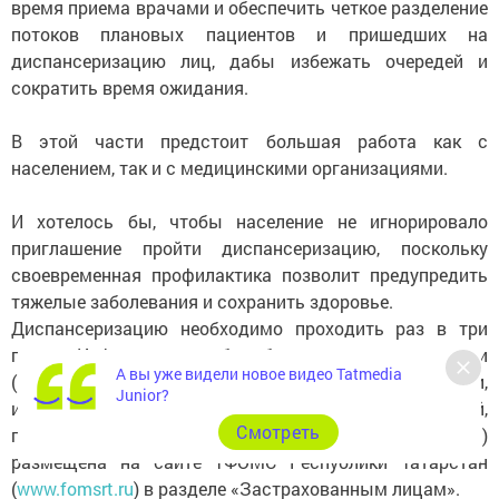
время приема врачами и обеспечить четкое разделение
потоков плановых пациентов и пришедших на
диспансеризацию лиц, дабы избежать очередей и
сократить время ожидания.
В этой части предстоит большая работа как с
населением, так и с медицинскими организациями.
И хотелось бы, чтобы население не игнорировало
приглашение пройти диспансеризацию, поскольку
своевременная профилактика позволит предупредить
тяжелые заболевания и сохранить здоровье.
Диспансеризацию необходимо проходить раз в три
года. Информация об объеме диспансеризации
А вы уже видели новое видео Tatmedia
(перечне осмотров врачами-специалистами,
Junior?
исследований и иных медицинских мероприятий,
Cмотреть
проводимых в определенные возрастные периоды)
размещена на сайте ТФОМС Республики Татарстан
(
www.fomsrt.ru
) в разделе «Застрахованным лицам».