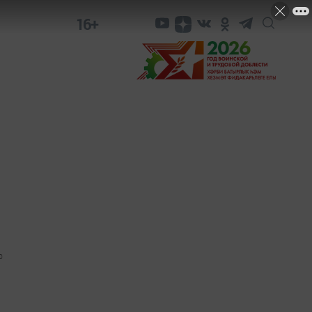
16+
0