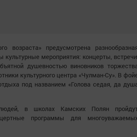
го возраста» предусмотрена разнообразна
ы культурные мероприятия: концерты, встречи
объятной душевностью виновников торжеств
отники культурного центра «Чулман-Су». В фой
отдыха под названием «Голова седая, да душ
людей, в школах Камских Полян пройду
цертные программы для многоуважаемы