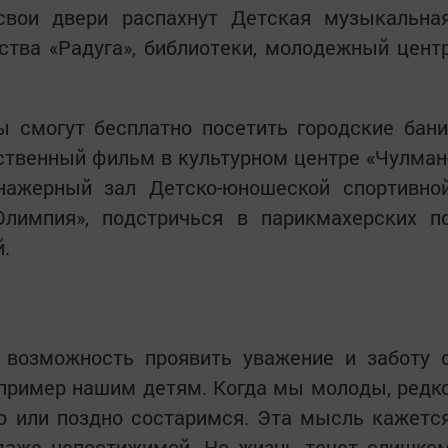
вои двери распахнут Детская музыкальна
ства «Радуга», библиотеки, молодежный цент
 смогут бесплатно посетить городские бани
ственный фильм в культурном центре «Чулман
енажерный зал Детско-юношеской спортивно
лимпия», подстричься в парикмахерских п
й.
- возможность проявить уважение и заботу 
 пример нашим детям. Когда мы молоды, редк
о или поздно состаримся. Эта мысль кажетс
 даже непостижимой. Но жизнь течет слишко