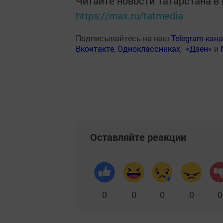
Читайте новости Татарстана 
https://max.ru/tatmedia
Подписывайтесь на наш
Telegram-кан
Вконтакте
,
Одноклассниках
,
«Дзен»
и
Оставляйте реакции
0
0
0
0
0