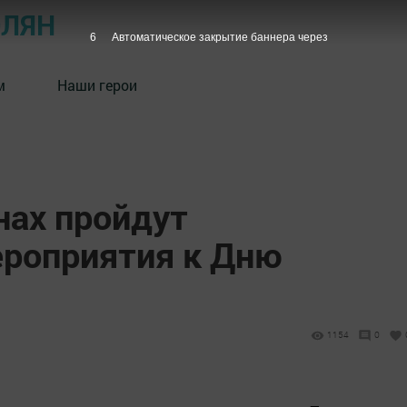
ОЛЯН
5
Автоматическое закрытие баннера через
м
Наши герои
нах пройдут
роприятия к Дню
1154
0