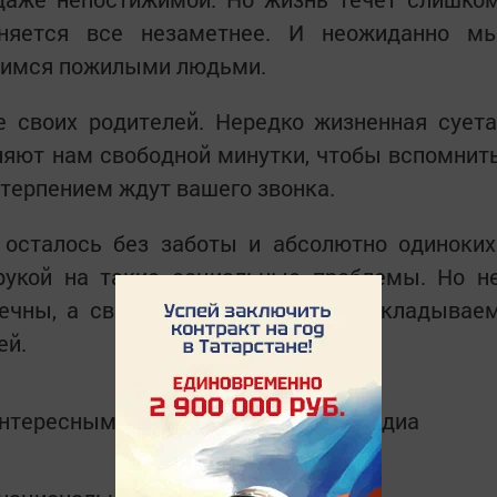
няется все незаметнее. И неожиданно м
овимся пожилыми людьми.
е своих родителей. Нередко жизненная суета
ляют нам свободной минутки, чтобы вспомнит
етерпением ждут вашего звонка.
 осталось без заботы и абсолютно одиноких
рукой на такие социальные проблемы. Но н
течны, а своими поступками мы закладывае
ей.
интересным в
Telegram-канале
Татмедиа