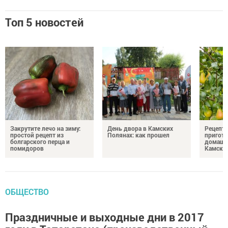
Топ 5 новостей
Закрутите лечо на зиму:
День двора в Камских
Рецепты
простой рецепт из
Полянах: как прошел
пригото
болгарского перца и
домашн
помидоров
Камски
ОБЩЕСТВО
Праздничные и выходные дни в 2017