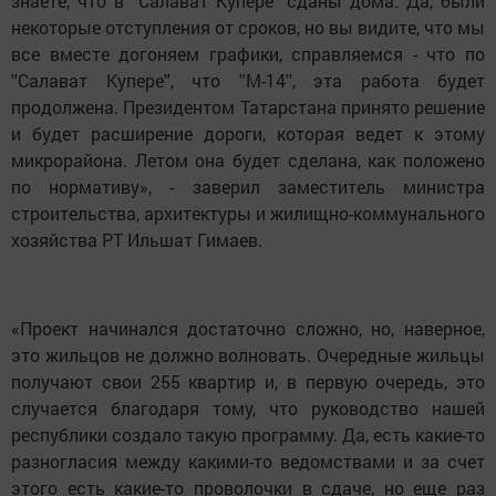
знаете, что в ''Салават Купере'' сданы дома. Да, были
некоторые отступления от сроков, но вы видите, что мы
все вместе догоняем графики, справляемся - что по
''Салават Купере'', что ''М-14'', эта работа будет
продолжена. Президентом Татарстана принято решение
и будет расширение дороги, которая ведет к этому
микрорайона. Летом она будет сделана, как положено
по нормативу», - заверил заместитель министра
строительства, архитектуры и жилищно-коммунального
хозяйства РТ Ильшат Гимаев.
«Проект начинался достаточно сложно, но, наверное,
это жильцов не должно волновать. Очередные жильцы
получают свои 255 квартир и, в первую очередь, это
случается благодаря тому, что руководство нашей
республики создало такую программу. Да, есть какие-то
разногласия между какими-то ведомствами и за счет
этого есть какие-то проволочки в сдаче, но еще раз