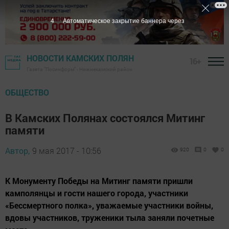
4
Автоматическое закрытие баннера через
НОВОСТИ КАМСКИХ ПОЛЯН
16+
Газета "Посинформ" - Нижнекамский район
ОБЩЕСТВО
В Камских Полянах состоялся Митинг
памяти
Автор,
9 мая 2017 - 10:56
920
0
0
К Монументу Победы на Митинг памяти пришли
камполянцы и гости нашего города, участники
«Бессмертного полка», уважаемые участники войны,
вдовы участников, труженики тыла заняли почетные