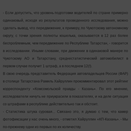
- Если допустить, что уровень подготовки водителей по стране примерно
одинаковый, исходя из результатов проведенного исследования, можно
сделать вывод, что передвижение, к примеру, по Чукотскому автономному
округу, с точки зрения полноты кошелька, оказывается в 12 раз более
беспроблемным, чем передвижение по Республике Татарстан, - говорится
в исследовании. Иными словами, при движении в одинаковой манере по
Чукотскому АО и Татарстану, среднестатистический автомобилист в
первом случае получит 1 штраф, а в последнем 12(!).
В свою очередь представитель Федерация автовладельцев России (ФАР)
в столице Татарстана Рамиль Хайруллин прокомментировал этот рейтинг
корреспонденту «Комсомольской правды - Казань». По его мнению,
исследователи ничуть не приукрасили в показателях, и на деле ситуация
со штрафами в республике действительно так и обстоит.
- Статистика штука суровая... Связано это, я думаю с тем, что камер
фотофиксации у нас очень много, - отметил Хайруллин «КП-Казань». - Мы
по-прежнему одни из первых по их количеству.