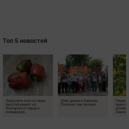
Топ 5 новостей
Закрутите лечо на зиму:
День двора в Камских
Рецепты
простой рецепт из
Полянах: как прошел
пригото
болгарского перца и
домашн
помидоров
Камски