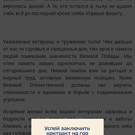
вернулись домой. А те, кто остался в тылу, не щадил
себя, всё до последней крохи хлеба отдавая фронту.
Уважаемые ветераны и труженики тыла! Чем дальше
от нас те суровые и священные дни, тем ярче в памяти
людей понимание значимости Великой Победы. Мы
чтим память ваших однополчан, не доживших до
сегодняшнего дня. Низкий поклон вам за ратный и
мирный труд, активную жизненную позицию. Уроки
Великой Отечественной должны нас научить
сплоченности и единению в борьбе с современными
угрозами.
Искренне желаю всем нашим ветеранам здоровья и
бодрости еще на долгие годы, внимания и заботы
близких, а всем камполянцам - чистого мирного неба
над головой, счастья и благополучия!