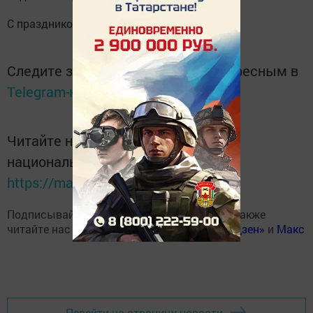
С праздником, с Днём Великой Победы!
Следите за самым важным и интересным в
Telegram-канале
Татмедиа
Читайте новости Татарстана в
национальном мессенджере MАХ:
https://max.ru/tatmedia
Подписывайтесь на наш
Telegram-канал
, а также
читайте нас
Вконтакте
,
Одноклассниках
,
«Дзен»
и
Макс
Перейти на страницу новости