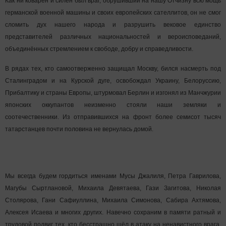
Как ни коварен и силён был враг, обрушивший на нашу Отчизну всю мощь
германской военной машины и своих европейских сателлитов, он не смог
сломить дух нашего народа и разрушить вековое единство
представителей различных национальностей и вероисповеданий,
объединённых стремлением к свободе, добру и справедливости.
В рядах тех, кто самоотверженно защищал Москву, бился насмерть под
Сталинградом и на Курской дуге, освобождал Украину, Белоруссию,
Прибалтику и страны Европы, штурмовал Берлин и изгонял из Манчжурии
японских оккупантов неизменно стояли наши земляки и
соотечественники. Из отправившихся на фронт более семисот тысяч
татарстанцев почти половина не вернулась домой.
Мы всегда будем гордиться именами Мусы Джалиля, Петра Гаврилова,
Магубы Сыртлановой, Михаила Девятаева, Гази Загитова, Николая
Столярова, Гани Сафиуллина, Михаила Симонова, Сабира Ахтямова,
Алексея Исаева и многих других. Навечно сохраним в памяти ратный и
трудовой подвиг тех, кто бесстрашно шёл в атаку на ненавистного врага,