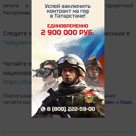
печати и массовых коммуникаций Удмуртской
Республики.
Следите за самым важным и интересным в
Telegram-канале
Татмедиа
Читайте новости Татарстана в
национальном мессенджере MАХ:
https://max.ru/tatmedia
Подписывайтесь на наш
Telegram-канал
, а также
читайте нас
Вконтакте
,
Одноклассниках
,
«Дзен»
и
Макс