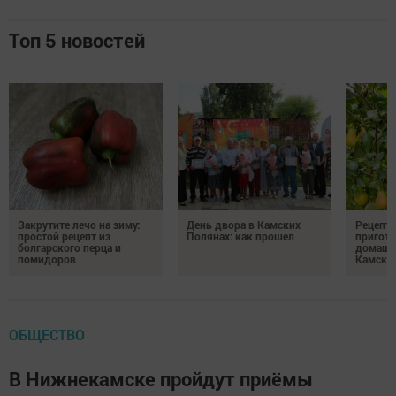
Топ 5 новостей
Закрутите лечо на зиму:
День двора в Камских
Рецепты
простой рецепт из
Полянах: как прошел
пригото
болгарского перца и
домашн
помидоров
Камски
ОБЩЕСТВО
В Нижнекамске пройдут приёмы