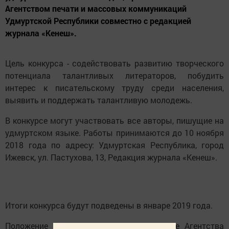
Агентством печати и массовых коммуникаций
Удмуртской Республики совместно с редакцией
журнала «Кенеш».
Цель конкурса - содействовать развитию творческого
потенциала талантливых литераторов, побудить
интерес к писательскому труду среди населения,
выявить и поддержать талантливую молодежь.
В конкурсе могут участвовать все авторы, пишущие на
удмуртском языке. Работы принимаются до 10 ноября
2018 года по адресу: Удмуртская Республика, город
Ижевск, ул. Пастухова, 13, Редакция журнала «Кенеш».
Итоги конкурса будут подведены в январе 2019 года.
Положение Конкурса размещено на сайте Агентства