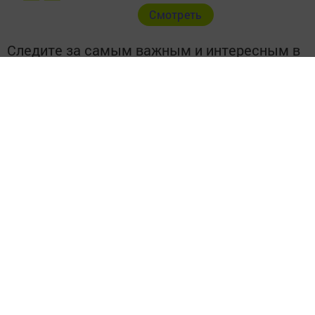
Cмотреть
Следите за самым важным и интересным в
Telegram-канале
Татмедиа
Читайте новости Татарстана в
национальном мессенджере MАХ:
https://max.ru/tatmedia
Подписывайтесь на наш
Telegram-канал
, а также
читайте нас
Вконтакте
,
Одноклассниках
,
«Дзен»
и
Макс
Перейти на страницу новости