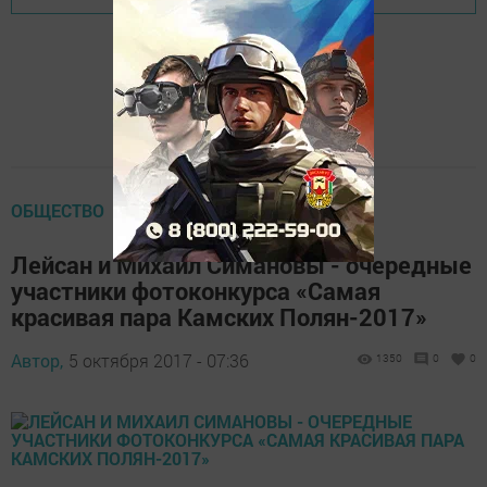
ОБЩЕСТВО
Лейсан и Михаил Симановы - очередные
участники фотоконкурса «Самая
красивая пара Камских Полян-2017»
Автор,
5 октября 2017 - 07:36
1350
0
0