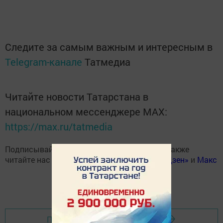
Следите за самым важным и интересным в
Telegram-канале
Татмедиа
Читайте новости Татарстана в
национальном мессенджере MАХ:
https://max.ru/tatmedia
Подписывайтесь на наш
Telegram-канал
, а также
читайте нас
Вконтакте
,
Одноклассниках
,
«Дзен»
и
Макс
Перейти на страницу новости