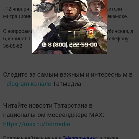
- 12 января с 16.00 до 17.00 часов - представители
миграционной службы России по РТ в Нижнекамске.
С вопросами обращаться по адресу: ул. Ахтубинская, д.
6, кабинет 111. Предварительная запись по телефону:
36-05-62.
Следите за самым важным и интересным в
Telegram-канале
Татмедиа
Читайте новости Татарстана в
национальном мессенджере MАХ:
https://max.ru/tatmedia
Подписывайтесь на наш
Telegram-канал
, а также