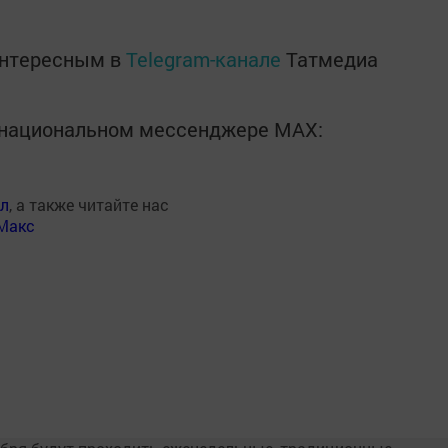
интересным в
Telegram-канале
Татмедиа
в национальном мессенджере MАХ:
ал
, а также читайте нас
Макс