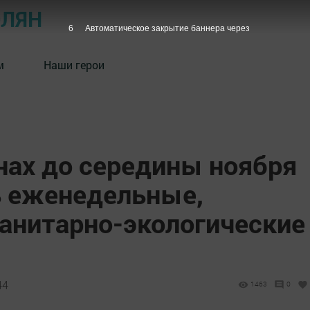
ОЛЯН
5
Автоматическое закрытие баннера через
м
Наши герои
нах до середины ноября
ь еженедельные,
анитарно-экологические
44
1463
0