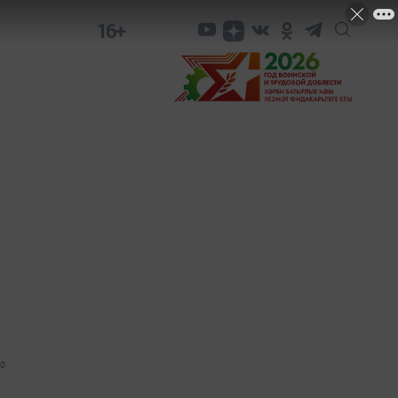
16+
0