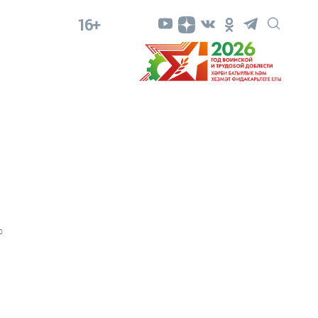
16+
0