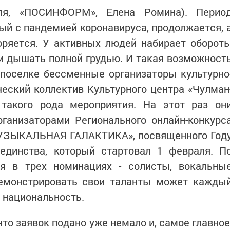
ля, «ПОСИНФОРМ», Елена Ромина). Перио
ый с пандемией коронавируса, продолжается, 
оряется. У активных людей набирает оборот
и дышать полной грудью. И такая возможност
 поселке бессменные организаторы культурно
еский коллектив Культурного центра «Чулман
такого рода мероприятия. На этот раз он
ганизаторами Регионального онлайн-конкурс
МУЗЫКАЛЬНАЯ ГАЛАКТИКА», посвященного Год
единства, который стартовал 1 февраля. П
ся в трех номинациях - солисты, вокальны
демонстрировать свои таланты может кажды
и национальность.
то заявок подано уже немало и, самое главное