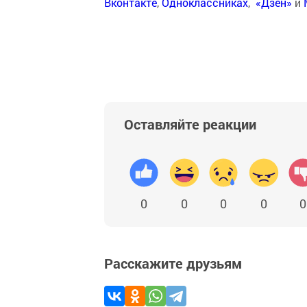
Вконтакте
,
Одноклассниках
,
«Дзен»
и
Оставляйте реакции
0
0
0
0
0
Расскажите друзьям