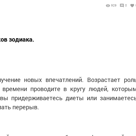
1
929
0
ков зодиака.
учение новых впечатлений. Возрастает рол
 времени проводите в кругу людей, которы
 вы придерживаетесь диеты или занимаетес
лать перерыв.