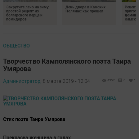
Закрутите лечо на зиму:
День двора в Камских
Рецепты
простой рецепт из
Полянах: как прошел
пригото
болгарского перца и
домашн
помидоров
Камски
ОБЩЕСТВО
Творчество Камполянского поэта Таира
Умярова
Администратор,
8 марта 2019 - 12:04
4357
0
1
Стих поэта Таира Умярова
Прекрасна женщина в годах