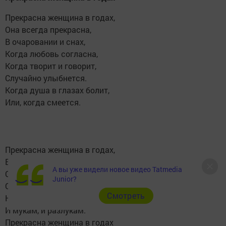
Прекрасна женщина в годах,
Она всегда прекрасна,
В очаровании и снах,
Когда любовь согласна,
Когда творит и говорит,
Случайно улыбнется.
Когда душа в глазах болит,
Или, когда смеется.
Прекрасна женщина в годах,
Ее года пытают,
А вы уже видели новое видео Tatmedia
От грусти, в слабости, в цветах
Junior?
Она любовь рождает.
Cмотреть
Наперекор судьбе и дням,
И мукам, и разлукам.
Прекрасна женщина в годах