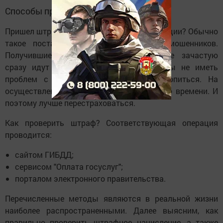
Способы проверки штрафа
Пришел штраф за парковку без фотофиксации? Обычно
такое постановление - это дело рук мошенников.
Получившие "письма счастья" граждане зачастую
сразу идут оплачивать квитанции, чтобы не иметь
проблем с законом. Но лучше не торопиться. На
осуществление платежа отводится немало времени. И
поэтому лучше перестраховаться.
Как проверить штраф? Соответствующая операция
проводится:
сайтом ГИБДД;
сервисом "Оплата госуслуг";
порталом электронного правительства.
Перечисленные методы являются в реальной жизни
наиболее распространенными. Далее выясним, как
правильно проверить штрафное начисление, а также