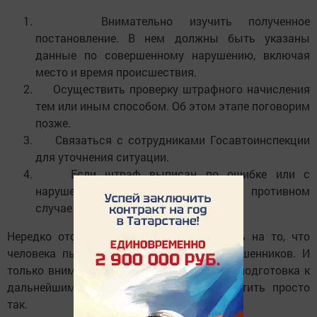
Внимательно изучить полученное
постановление. В нем должны быть указаны
данные по совершенному нарушению, включая
место и время происшествия.
Осуществить проверку штрафного начисления
тем или иным способом. Об этом этапе поговорим
позже.
Связаться с сотрудниками Госавтоинспекции
для уточнения ситуации.
Если штраф выписан по ошибке или с
нарушениями - обжаловать его. В противном
случае - произвести оплату.
Нередко отсутствие фото - это указатель на то, что
человека пытаются сделать жертвой мошенников. И
только внимательность и своевременная подготовка к
дальнейшим операциям поможет не платить просто
так.