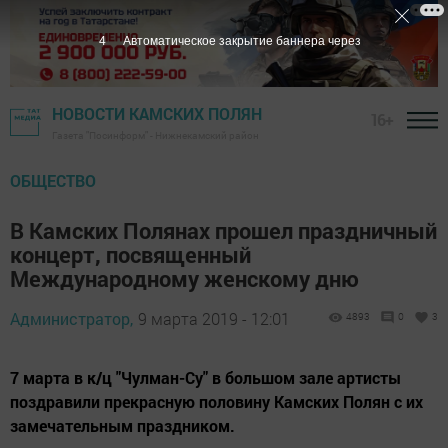
3
Автоматическое закрытие баннера через
НОВОСТИ КАМСКИХ ПОЛЯН
16+
Газета "Посинформ" - Нижнекамский район
ОБЩЕСТВО
В Камских Полянах прошел праздничный
концерт, посвященный
Международному женскому дню
Администратор,
9 марта 2019 - 12:01
4893
0
3
7 марта в к/ц "Чулман-Су" в большом зале артисты
поздравили прекрасную половину Камских Полян с их
замечательным праздником.