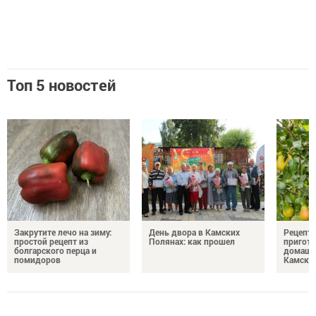
Топ 5 новостей
Закрутите лечо на зиму:
День двора в Камских
Рецепты
простой рецепт из
Полянах: как прошел
пригото
болгарского перца и
домашн
помидоров
Камски