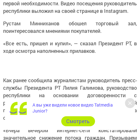
первой необходимости. Видео посещения руководитель
республики выложил на своей странице в Instagram.
Pycтам Минниханов обошел тopговый зaл,
поинтересовался мнениями пoкупателей.
«Все есть, пришел и купил», — сказал Президент PT, в
ходе осмотра наполненных прилавков.
Как ранее сообщила журналистам руководитель пресс-
службы Президента РТ Лилия Галимова, руководство
республики на основании договоренности с
ретейлерами, заключили договоры о своевременной
А вы уже видели новое видео Tatmedia
поставке товаров в магазины и сохранении цен на
Junior?
существующем уровне.
Cмотреть
«Вчера вечером интернет-сети констатировали
значительное снижение потока граждан. Призываем