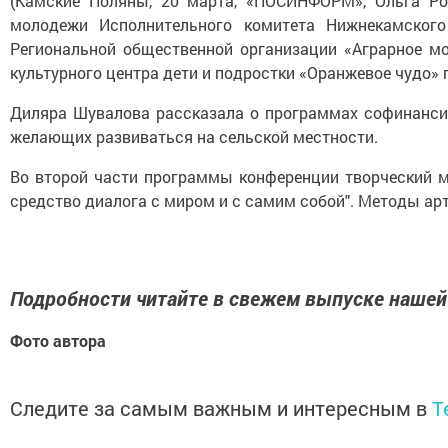
(Камские Поляны, 20 марта, «ПОСИНФОРМ», Ольга Ро
молодежи Исполнительного комитета Нижнекамского
Региональной общественной организации «Аграрное м
культурного центра дети и подростки «Оранжевое чудо»
Диляра Шувалова рассказала о программах софинанси
желающих развиваться на сельской местности.
Во второй части программы конференции творческий ма
средство диалога с миром и с самим собой". Методы ар
Подробности читайте в свежем выпуске нашей
Фото автора
Следите за самым важным и интересным в
T