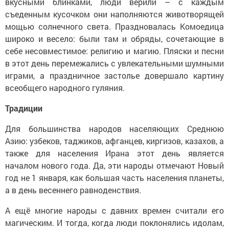
вкусными блинками, люди верили – с каждым
съеденным кусочком они наполняются животворящей
мощью солнечного света. Праздновалась Комоедица
широко и весело: были там и обряды, сочетающие в
себе несовместимое: религию и магию. Пляски и песни
в этот день перемежались с увлекательными шумными
играми, а праздничное застолье довершало картину
всеобщего народного гуляния.
Традиции
Для большинства народов населяющих Среднюю
Азию: узбеков, таджиков, афганцев, киргизов, казахов, а
также для населения Ирана этот день является
началом нового года. Да, эти народы отмечают Новый
год не 1 января, как большая часть населения планеты,
а в день весеннего равноденствия.
А ещё многие народы с давних времен считали его
магическим. И тогда, когда люди поклонялись идолам,