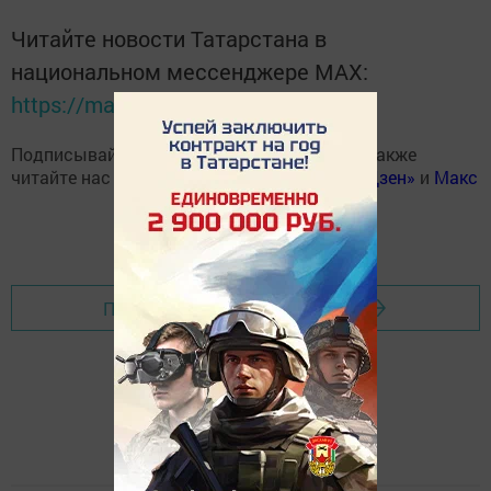
Читайте новости Татарстана в
национальном мессенджере MАХ:
https://max.ru/tatmedia
Подписывайтесь на наш
Telegram-канал
, а также
читайте нас
Вконтакте
,
Одноклассниках
,
«Дзен»
и
Макс
Перейти на страницу новости