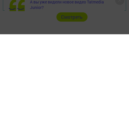
А вы уже видели новое видео Tatmedia
Перейти на страницу новости
Junior?
Cмотреть
Главная
Фотогалереи