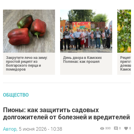
Закрутите лечо на зиму:
День двора в Камских
Рецепты
простой рецепт из
Полянах: как прошел
пригото
болгарского перца и
домашн
помидоров
Камски
ОБЩЕСТВО
Пионы: как защитить садовых
долгожителей от болезней и вредителей
Автор,
5 июня 2026 - 10:38
330
0
0