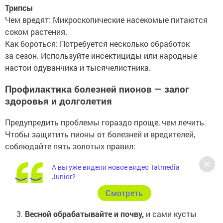
Трипсы
Чем вредят: Микроскопические насекомые питаются
соком растения.
Как бороться: Потребуется несколько обработок
за сезон. Используйте инсектициды или народные
настои одуванчика и тысячелистника.
Профилактика болезней пионов — залог
здоровья и долголетия
Предупредить проблемы гораздо проще, чем лечить.
Чтобы защитить пионы от болезней и вредителей,
соблюдайте пять золотых правил:
Регулярно удаляйте
все больные, засохшие
А вы уже видели новое видео Tatmedia
Junior?
и подозрительные части растений.
Не загущайте посадки
— пионы должны хорошо
Cмотреть
проветриваться.
Весной обрабатывайте и почву,
и сами кусты