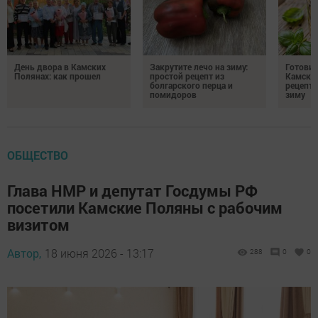
День двора в Камских
Закрутите лечо на зиму:
Готови
Полянах: как прошел
простой рецепт из
Камских
болгарского перца и
рецепты
помидоров
зиму
ОБЩЕСТВО
Глава НМР и депутат Госдумы РФ
посетили Камские Поляны с рабочим
визитом
Автор,
18 июня 2026 - 13:17
288
0
0