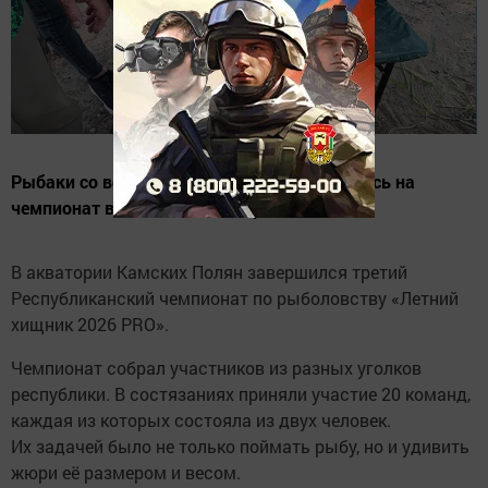
Рыбаки со всех концов Татарстана собрались на
чемпионат в Нижнекамском районе.
В акватории Камских Полян завершился третий
Республиканский чемпионат по рыболовству «Летний
хищник 2026 PRO».
Чемпионат собрал участников из разных уголков
республики. В состязаниях приняли участие 20 команд,
каждая из которых состояла из двух человек.
Их задачей было не только поймать рыбу, но и удивить
жюри её размером и весом.