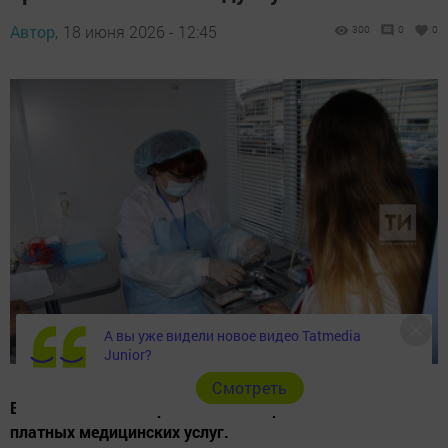
Автор,
18 июня 2026 - 12:45
300
0
0
А вы уже видели новое видео Tatmedia
Junior?
Cмотреть
В России с 1 сентября изменятся правила оказания
платных медицинских услуг.