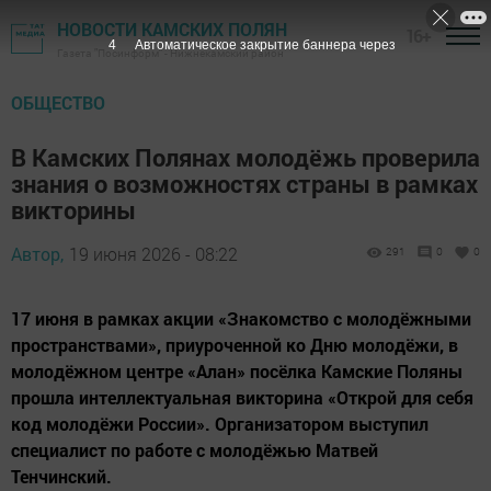
НОВОСТИ КАМСКИХ ПОЛЯН
16+
3
Автоматическое закрытие баннера через
Газета "Посинформ" - Нижнекамский район
ОБЩЕСТВО
В Камских Полянах молодёжь проверила
знания о возможностях страны в рамках
викторины
Автор,
19 июня 2026 - 08:22
291
0
0
17 июня в рамках акции «Знакомство с молодёжными
пространствами», приуроченной ко Дню молодёжи, в
молодёжном центре «Алан» посёлка Камские Поляны
прошла интеллектуальная викторина «Открой для себя
код молодёжи России». Организатором выступил
специалист по работе с молодёжью Матвей
Тенчинский.