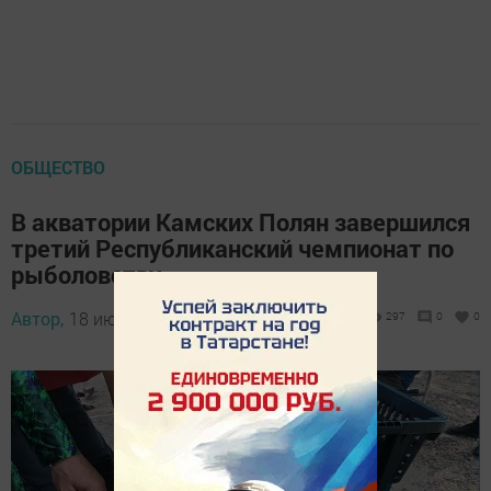
ОБЩЕСТВО
В акватории Камских Полян завершился
третий Республиканский чемпионат по
рыболовству
Автор,
18 июня 2026 - 15:57
297
0
0