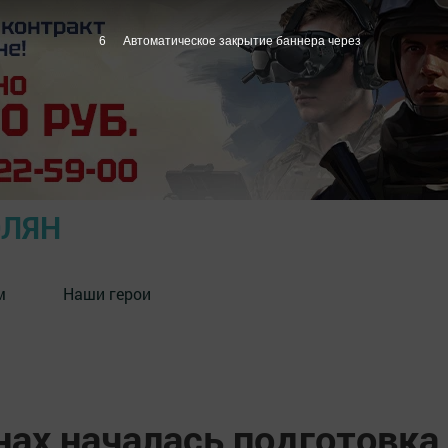
5
Автоматическое закрытие баннера через
ОЛЯН
м
Наши герои
нах началась подготовка