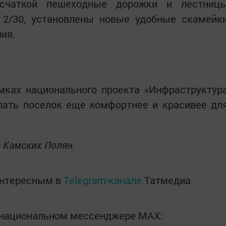
счаткой пешеходные дорожки и лестниц
 2/30, установлены новые удобные скамейк
ия.
мках национального проекта «Инфраструктур
елать поселок еще комфортнее и красивее дл
 Камских Полян.
интересным в
Telegram-канале
Татмедиа
в национальном мессенджере MАХ: