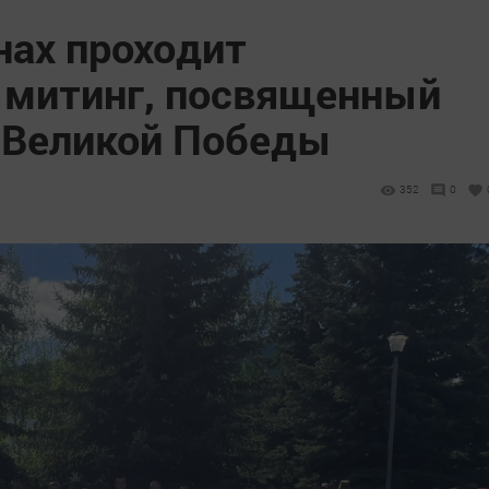
нах проходит
 митинг, посвященный
 Великой Победы
352
0