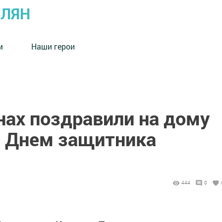
ОЛЯН
м
Наши герои
нах поздравили на дому
с Днем защитника
444
0