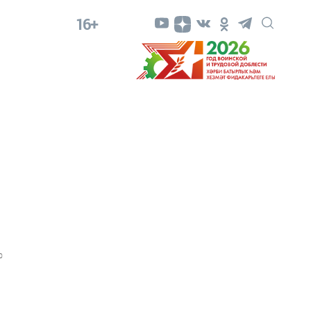
16+
0