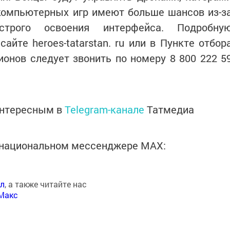
 компьютерных игр имеют больше шансов из-з
трого освоения интерфейса. Подробну
йте heroes-tatarstan. ru или в Пункте отбор
ионов следует звонить по номеру 8 800 222 5
интересным в
Telegram-канале
Татмедиа
в национальном мессенджере MАХ:
ал
, а также читайте нас
Макс