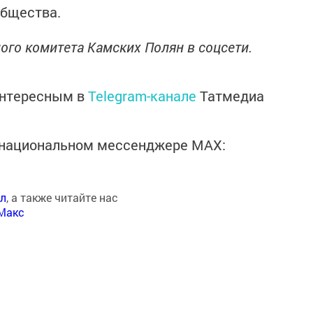
общества.
ого комитета Камских Полян в соцсети.
интересным в
Telegram-канале
Татмедиа
в национальном мессенджере MАХ:
ал
, а также читайте нас
Макс