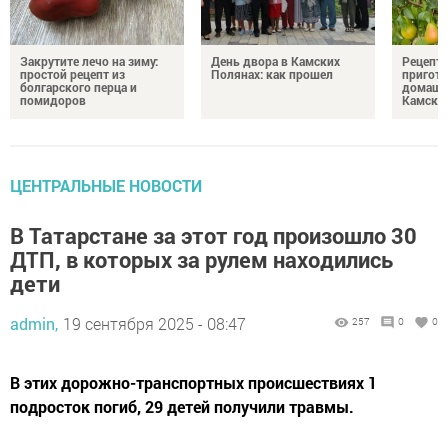
Закрутите лечо на зиму:
День двора в Камских
Рецепты
простой рецепт из
Полянах: как прошел
пригото
болгарского перца и
домашн
помидоров
Камски
ЦЕНТРАЛЬНЫЕ НОВОСТИ
В Татарстане за этот год произошло 30
ДТП, в которых за рулем находились
дети
admin,
19 сентября 2025 - 08:47
257
0
0
В этих дорожно-транспортных происшествиях 1
подросток погиб, 29 детей получили травмы.