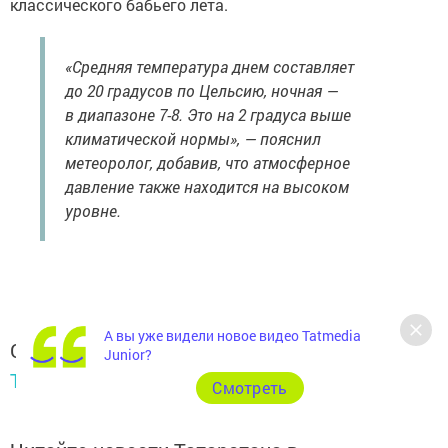
классического бабьего лета.
«Средняя температура днем составляет
до 20 градусов по Цельсию, ночная —
в диапазоне 7-8. Это на 2 градуса выше
климатической нормы», — пояснил
метеоролог, добавив, что атмосферное
давление также находится на высоком
уровне.
А вы уже видели новое видео Tatmedia
Следите за самым важным и интересным в
Junior?
Telegram-канале
Татмедиа
Cмотреть