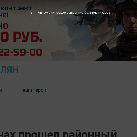
4
Автоматическое закрытие баннера через
ОЛЯН
м
Наши герои
нах прошел районный