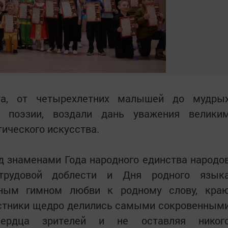
та, от четырехлетних малышей до мудры
й поэзии, воздали дань уважения велики
тического искусства.
д знаменами Года народного единства народо
трудовой доблести и Дня родного язык
нным гимном любви к родному слову, кра
астники щедро делились самыми сокровенным
 сердца зрителей и не оставляя никог