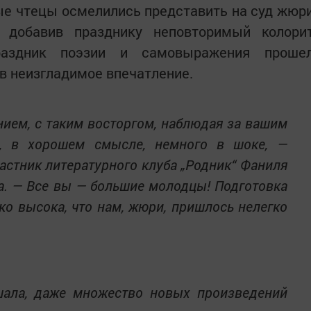
е чтецы осмелились представить на суд жюр
, добавив празднику неповторимый колори
раздник поэзии и самовыражения проше
в неизгладимое впечатление.
нием, с таким восторгом, наблюдая за вашим
и, в хорошем смысле, немного в шоке, —
астник литературного клуба „Родник“ Фаниля
. — Все вы — большие молодцы! Подготовка
ко высока, что нам, жюри, пришлось нелегко
шала, даже множество новых произведений