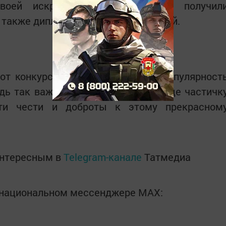
оей искренностью, энергией и получил
 также дипломы различных степеней.
от конкурс продолжит набирать популярност
дь так важно беречь в своем сердце частичк
сти чести и доброты к этому прекрасном
интересным в
Telegram-канале
Татмедиа
в национальном мессенджере MАХ: