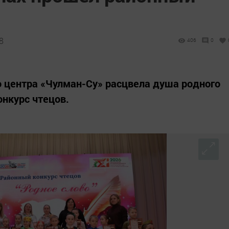
8
406
0
го центра «Чулман-Су» расцвела душа родного
онкурс чтецов.