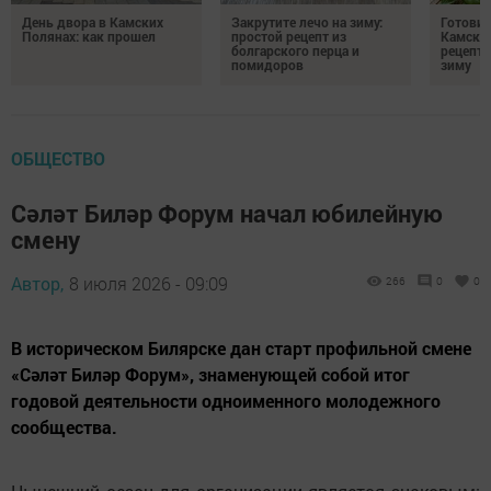
День двора в Камских
Закрутите лечо на зиму:
Готови
Полянах: как прошел
простой рецепт из
Камских
болгарского перца и
рецепты
помидоров
зиму
ОБЩЕСТВО
Сәләт Биләр Форум начал юбилейную
смену
Автор,
8 июля 2026 - 09:09
266
0
0
В историческом Билярске дан старт профильной смене
«Сәләт Биләр Форум», знаменующей собой итог
годовой деятельности одноименного молодежного
сообщества.