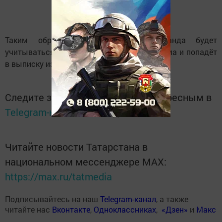
Таким образом, неотапливаемая веранда будет
учитываться в общей площади жилого дома и попадёт
в выписку из ЕГРН.
Следите за самым важным и интересным в
Telegram-канале
Татмедиа
Читайте новости Татарстана в
национальном мессенджере MАХ:
https://max.ru/tatmedia
Подписывайтесь на наш
Telegram-канал
, а также
читайте нас
Вконтакте
,
Одноклассниках
,
«Дзен»
и
Макс