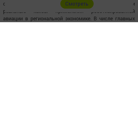
опирались на статистику государственных органов и
Cмотреть
реальные кейсы применения роботизированной
авиации в региональной экономике. В числе главных
метрик учитывались масштабы работ с применением
БАС в ключевых отраслях промышленности,
действенность мер господдержки отрасли со стороны
местных властей и степень проработанности
регионального законодательства для запуска
подобных технологий.
Источник.
Следите за самым важным и интересным в
Telegram-канале
Татмедиа