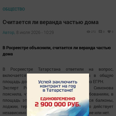
ОБЩЕСТВО
Считается ли веранда частью дома
Автор,
8 июля 2026 - 10:29
272
0
0
В Росреестре объяснили, считается ли веранда частью
дома
В Росреестре Татарстана ответили на вопрос,
включается ли неотапливаемая веранда в общую
площадь дома и отражается ли в выписке из ЕГРН.
Эксперт Росреестра Татарстана Юлия Симонова
пояснила, что согласно действующим требованиям, в
площадь этажа жилого здания включаются балконы,
лоджии, террасы и веранды. Это правило действует
независимо от того, отапливается помещение или нет.