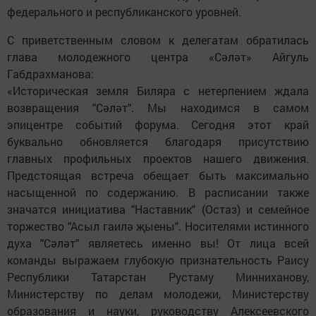
федерального и республиканского уровней.
С приветственным словом к делегатам обратилась
глава молодежного центра «Сәләт» Айгуль
Габдрахманова:
«Историческая земля Биляра с нетерпением ждала
возвращения "Сәләт". Мы находимся в самом
эпицентре событий форума. Сегодня этот край
буквально обновляется благодаря присутствию
главных профильных проектов нашего движения.
Предстоящая встреча обещает быть максимально
насыщенной по содержанию. В расписании также
значатся инициатива "Наставник" (Остаз) и семейное
торжество "Асыл гаилә җыены". Носителями истинного
духа "Сәләт" являетесь именно вы! От лица всей
команды выражаем глубокую признательность Раису
Республики Татарстан Рустаму Минниханову,
Министерству по делам молодежи, Министерству
образования и науки, руководству Алексеевского