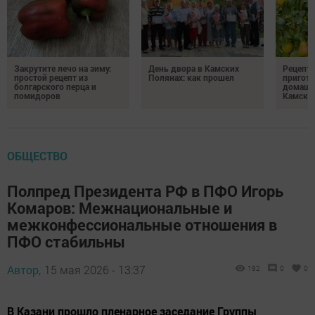
Закрутите лечо на зиму:
День двора в Камских
Рецепты
простой рецепт из
Полянах: как прошел
пригото
болгарского перца и
домашн
помидоров
Камски
ОБЩЕСТВО
Полпред Президента РФ в ПФО Игорь
Комаров: Межнациональные и
межконфессиональные отношения в
ПФО стабильны
Автор,
15 мая 2026 - 13:37
192
0
0
В Казани прошло пленарное заседание Группы