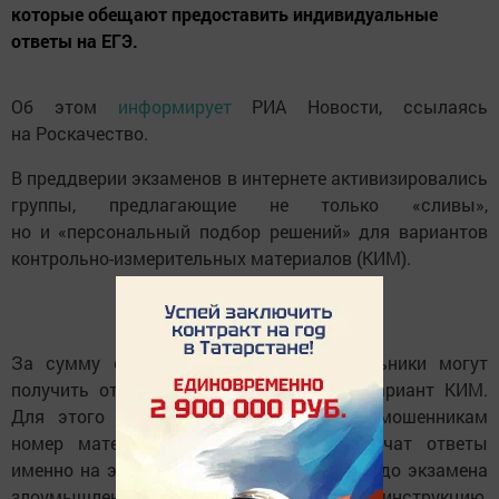
которые обещают предоставить индивидуальные
ответы на ЕГЭ.
Об этом
информирует
РИА Новости, ссылаясь
на Роскачество.
В преддверии экзаменов в интернете активизировались
группы, предлагающие не только «сливы»,
но и «персональный подбор решений» для вариантов
контрольно-измерительных материалов (КИМ).
За сумму около 2 тысяч рублей школьники могут
получить ответы на свой уникальный вариант КИМ.
Для этого им нужно лишь сообщить мошенникам
номер материала, после чего они получат ответы
именно на этот вариант. Однако за сутки до экзамена
злоумышленники отправляют видеоинструкцию,