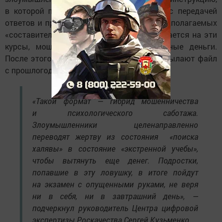
в которой предупреждают о трудностях с передачей
ответов и предлагают видеокурсы от предполагаемых
«составителей КИМ». Если жертва соглашается на эти
курсы, мошенник получает дополнительные деньги.
После этого аферисты исчезают или присылают файл
с прошлогодними ответами.
«Такой формат — гибрид мошенничества
и психологического саботажа.
Злоумышленники целенаправленно
переводят жертву из состояния «поиска
халявы» в состояние «экстренной учебы»,
чтобы вытянуть еще денег. Подростки,
попавшие в эту ловушку, в итоге пойдут
на экзамен с опущенными руками, не веря
ни в себя, ни в завтрашний день», —
подчеркнул руководитель Центра цифровой
экспертизы Роскачества Сергей Кузьменко.