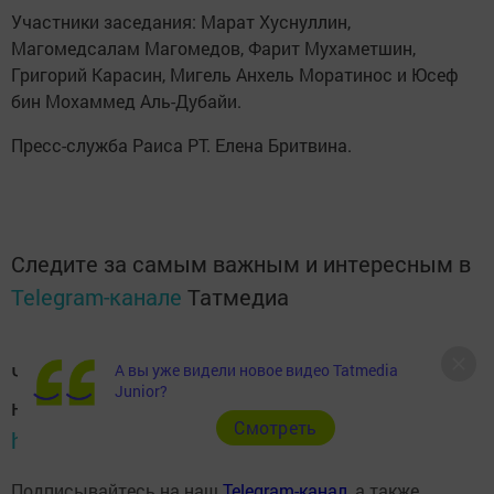
Участники заседания: Марат Хуснуллин,
Магомедсалам Магомедов, Фарит Мухаметшин,
Григорий Карасин, Мигель Анхель Моратинос и Юсеф
бин Мохаммед Аль-Дубайи.
Пресс-служба Раиса РТ. Елена Бритвина.
Следите за самым важным и интересным в
Telegram-канале
Татмедиа
Читайте новости Татарстана в
А вы уже видели новое видео Tatmedia
Junior?
национальном мессенджере MАХ:
Cмотреть
https://max.ru/tatmedia
Подписывайтесь на наш
Telegram-канал
, а также