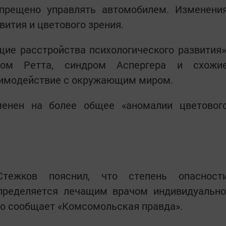
апрещено управлять автомобилем. Изменени
вития и цветового зрения.
ие расстройства психологического развития»
ром Ретта, синдром Аспергера и схожи
аимодействие с окружающим миром.
енен на более общее «аномалии цветовог
тежков пояснил, что степень опасност
пределяется лечащим врачом индивидуально
то сообщает «Комсомольская правда».