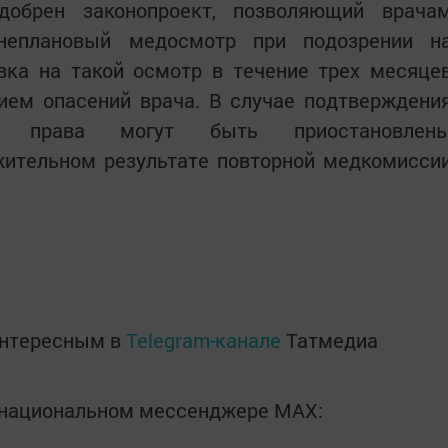
обрен законопроект, позволяющий врача
внеплановый медосмотр при подозрении н
вка на такой осмотр в течение трех месяце
ием опасений врача. В случае подтверждени
кие права могут быть приостановлен
жительном результате повторной медкомисси
интересным в
Telegram-канале
Татмедиа
в национальном мессенджере MАХ: