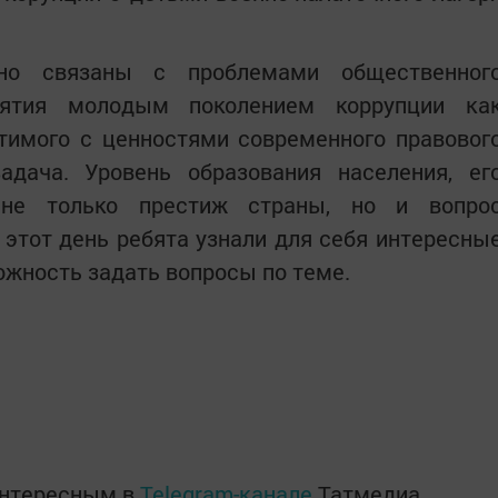
но связаны с проблемами общественног
риятия молодым поколением коррупции ка
тимого с ценностями современного правовог
адача. Уровень образования населения, ег
не только престиж страны, но и вопро
 этот день ребята узнали для себя интересны
ожность задать вопросы по теме.
интересным в
Telegram-канале
Татмедиа