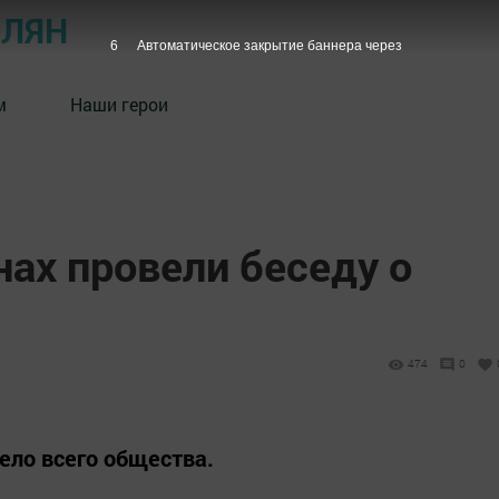
ОЛЯН
5
Автоматическое закрытие баннера через
м
Наши герои
ах провели беседу о
474
0
ело всего общества.