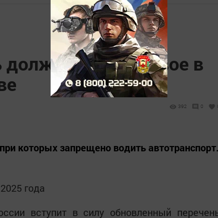
должен знать: новое в
ве
392
0
 при которых запрещено водить автотранспорт
 2025 года
оссии вступит в силу обновленный перечен