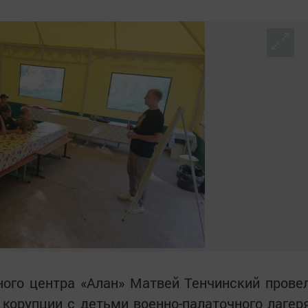
ого центра «Алан» Матвей Тенчинский прове
о корупции с детьми военно-палаточного лагер