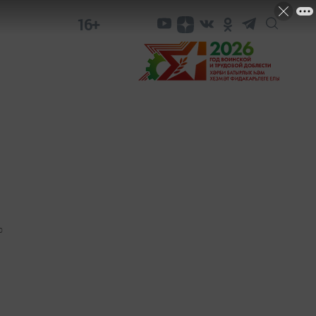
16+
0