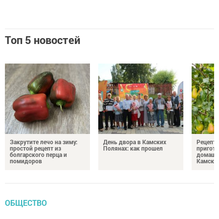
Топ 5 новостей
Закрутите лечо на зиму:
День двора в Камских
Рецепты
простой рецепт из
Полянах: как прошел
пригото
болгарского перца и
домашн
помидоров
Камски
ОБЩЕСТВО