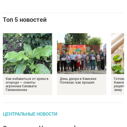
Топ 5 новостей
Как избавиться от хрена в
День двора в Камских
Готови
огороде — советы
Полянах: как прошел
Камских
агронома Салавата
рецепты
Галимзянова
зиму
ЦЕНТРАЛЬНЫЕ НОВОСТИ