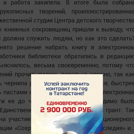
 и работа закипела. В итоге была собран
рукописных творений, проиллюстрированна
жественной студии Центра детского творчеств
цы книжных сокровищниц пришли к выводу, чт
 должна служить людям, но как это сделать
нято решение набрать книгу в электронно
работники библиотеки обратились в редакци
ыяснилось, весьма своевременно, потому чт
ений прочитывались довольно сложно, так ка
 чернила разного цвета, разумеется, быстре
ь пастами светлого оттенка. Итак, электронна
сти ее до читателей? Книгу необходимо был
 Единственная надежда — выиграть грант. Та
на участие в Гранте Публичного акционерног
ции «Сохранение исторического наследия» и..