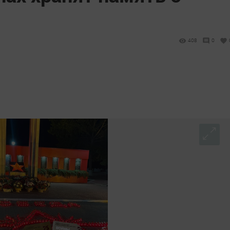
408
0