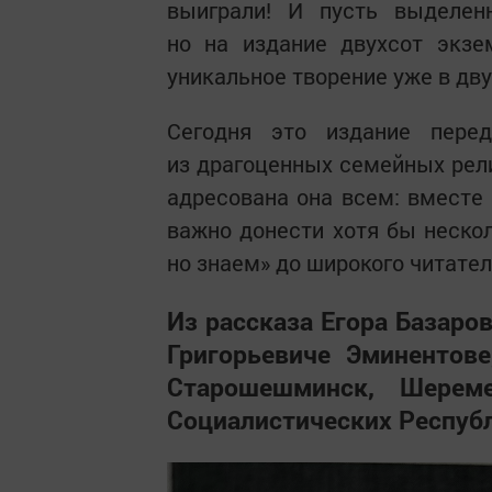
выиграли! И пусть выделен
но на издание двухсот экзе
уникальное творение уже в дву
Сегодня это издание пере
из драгоценных семейных рели
адресована она всем: вместе 
важно донести хотя бы нескол
но знаем» до широкого читател
Из рассказа Егора Базар
Григорьевиче Эминентов
Старошешминск, Шереме
Социалистических Респуб