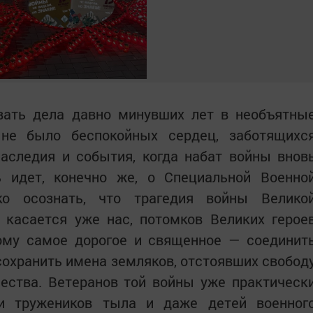
ать дела давно минувших лет в необъятны
не было беспокойных сердец, заботящихс
наследия и события, когда набат войны внов
 идет, конечно же, о Специальной Военно
ко осознать, что трагедия войны Велико
 касается уже нас, потомков Великих герое
ому самое дорогое и священное — соединит
сохранить имена земляков, отстоявших свобод
ества. Ветеранов той войны уже практическ
и тружеников тыла и даже детей военног