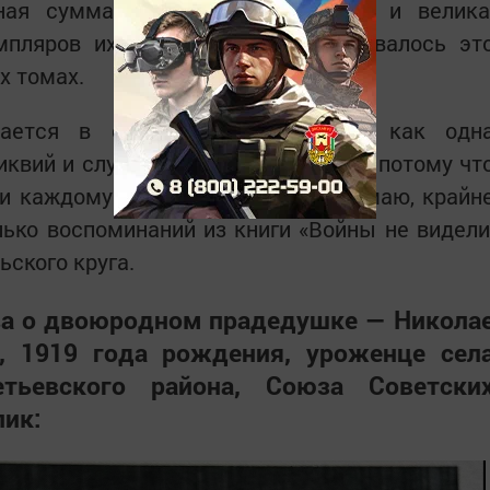
ная сумма оказалась не так уж и велика
мпляров их хватило, причем, издавалось эт
х томах.
дается в семьях по наследству как одн
квий и служит источником памяти, потому чт
и каждому по отдельности. И я думаю, крайн
ько воспоминаний из книги «Войны не видели
ьского круга.
ова о двоюродном прадедушке — Никола
е, 1919 года рождения, уроженце сел
тьевского района, Союза Советски
лик: