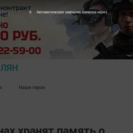
4
Автоматическое закрытие баннера через
ОЛЯН
м
Наши герои
ах хранят память о