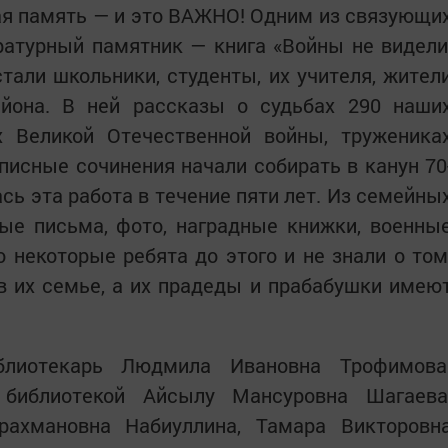
ая память — и это ВАЖНО! Одним из связующи
ратурный памятник — книга «Войны не видели
стали школьники, студенты, их учителя, жител
йона. В ней рассказы о судьбах 290 наши
ах Великой Отечественной войны, труженика
описные сочинения начали собирать в канун 70
сь эта работа в течение пяти лет. Из семейны
ые письма, фото, наградные книжки, военны
о некоторые ребята до этого и не знали о том
в их семье, а их прадеды и прабабушки имею
блиотекарь Людмила Ивановна Трофимова
библиотекой Айсылу Мансуровна Шагаева
рахмановна Набиуллина, Тамара Викторовн