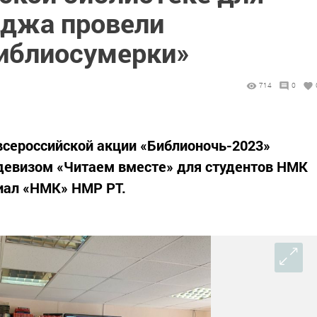
еджа провели
иблиосумерки»
714
0
 всероссийской акции «Библионочь-2023»
девизом «Читаем вместе» для студентов НМК
иал «НМК» НМР РТ.