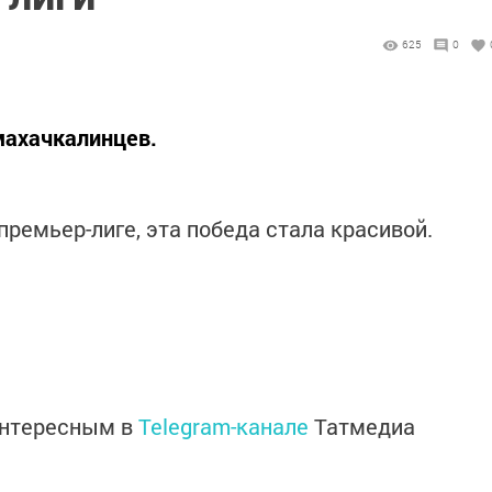
625
0
махачкалинцев.
премьер-лиге, эта победа стала красивой.
интересным в
Telegram-канале
Татмедиа