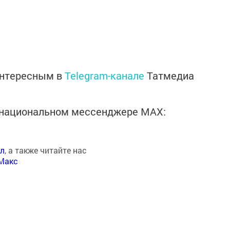
интересным в
Telegram-канале
Татмедиа
в национальном мессенджере MАХ:
ал
, а также читайте нас
Макс