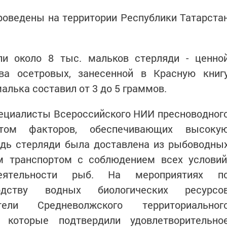
роведены на территории Республики Татарста
и около 8 тыс. мальков стерляди - ценно
а осетровых, занесенной в Красную книг
алька составил от 3 до 5 граммов.
ециалисты Всероссийского НИИ пресноводног
том факторов, обеспечивающих высоку
дь стерляди была доставлена из рыбоводны
м транспортом с соблюдением всех условий
еятельности рыб. На мероприятиях п
водству водных биологических ресурсо
тели Средневолжского территориальног
, которые подтвердили удовлетворительно