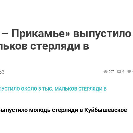
 – Прикамье» выпустило
льков стерляди в
53
667
0
выпустило молодь стерляди в Куйбышевское