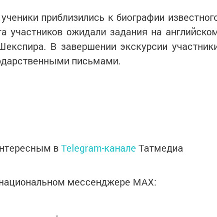
ученики приблизились к биографии известног
та участников ожидали задания на английско
Шекспира. В завершении экскурсии участник
одарственными письмами.
интересным в
Telegram-канале
Татмедиа
в национальном мессенджере MАХ: