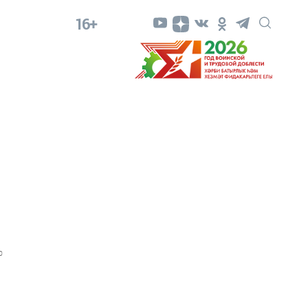
16+
0