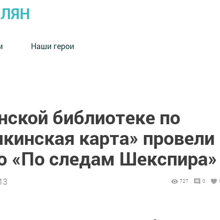
ОЛЯН
м
Наши герои
нской библиотеке по
кинская карта» провели
ю «По следам Шекспира»
13
727
0