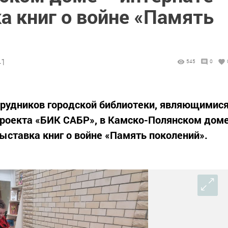
а книг о войне «Память
41
545
0
трудников городской библиотеки, являющимис
роекта «БИК САБР», в Камско-Полянском дом
ставка книг о войне «Память поколений».