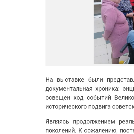
На выставке были представл
документальная хроника: эн
освещен ход событий Велико
исторического подвига советск
Являясь продолжением реаль
поколений. К сожалению, пост