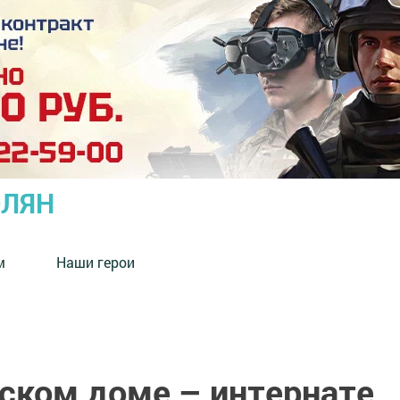
ОЛЯН
м
Наши герои
ском доме – интернате