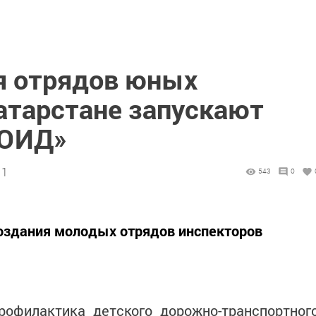
ия отрядов юных
атарстане запускают
 ЮИД»
11
543
0
создания молодых отрядов инспекторов
филактика детского дорожно-транспортног