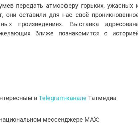
умев передать атмосферу горьких, ужасных 
т, они оставили для нас своё проникновенно
ных произведениях. Выставка адресован
 желающих ближе познакомится с историе
интересным в
Telegram-канале
Татмедиа
в национальном мессенджере MАХ: