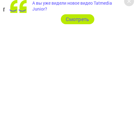
А вы уже видели новое видео Tatmedia
Junior?
Подведение итогов:
28 декабря 2022 года.
Cмотреть
Вручение подарка в редакции газеты
«ПОСИНФОРМ», по адресу пгт Камские
Поляны, д.1/18А, помещение 102.
Телефон редакции:
+7(8555)-33-60-60
Определение победителя
Победитель будет определен с помощью генератора
случайных чисел.
Примечание:
(
Подведение итогов будет заснято на
видео.)
Участие в конкурсе