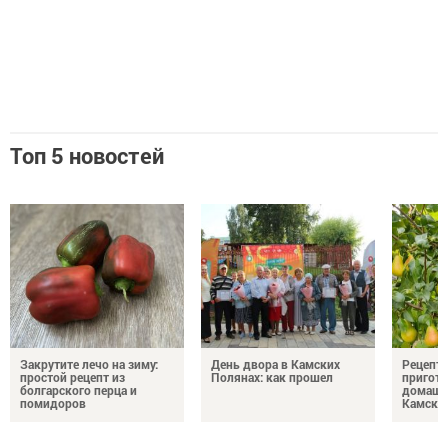
Топ 5 новостей
Закрутите лечо на зиму:
День двора в Камских
Рецепты
простой рецепт из
Полянах: как прошел
пригото
болгарского перца и
домашн
помидоров
Камски