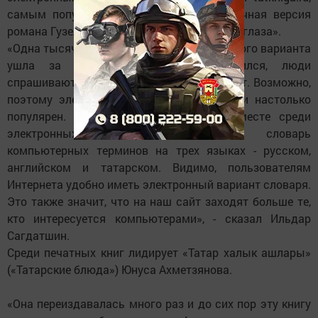
самым популярным остается татароязычная версия
романа Гузель Яхиной «Зулейха открывает глаза».
«Одна тысяча экземпляров тиража печатного варианта
ушла за полгода. А спрос сохранился, люди
спрашивают. Таких мы направляем на сайт. Возможно,
поэтому электронный вариант этой книги настолько
популярен. Интересно, что на втором месте среди
электронных изданий находится словарь
компьютерных терминов на трех языках - русском,
английском и татарском. Видимо, пользователям
Интернета удобно иметь электронный вариант словаря.
Это также значит, что на наш сайт заходят больше те,
кто интересуется компьютерами», - сказал Ильдар
Сагдатшин.
Среди печатных книг лидирует «Татар халык ашлары»
(«Татарские блюда») Юнуса Ахметзянова.
«Она переиздавалась много раз и до сих пор эту книгу