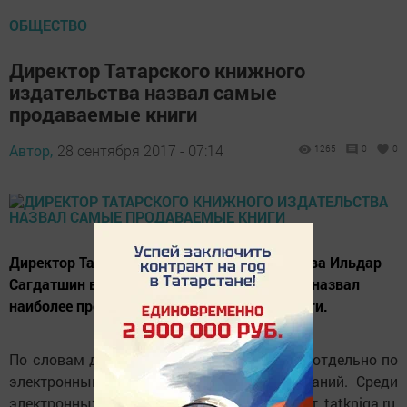
ОБЩЕСТВО
Директор Татарского книжного
издательства назвал самые
продаваемые книги
Автор,
28 сентября 2017 - 07:14
1265
0
0
Директор Татарского книжного издательства Ильдар
Сагдатшин в интервью ИА «Татар-информ» назвал
наиболее продаваемые издательством книги.
По словам директора, статистика ведется отдельно по
электронным и печатным вариантам изданий. Среди
электронных книг, реализуемых через сайт tatkniga.ru,