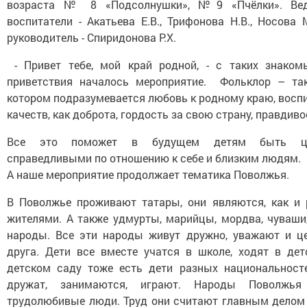
возраста № 8 «Подсолнушки», №9 «Пчёлки». Ве
воспитатели - Акатьева Е.В., Трифонова Н.В., Носов
руководитель - Спиридонова Р.Х.
- Привет тебе, мой край родной, - с таких знако
приветствия началось мероприятие. Фольклор – так
котором подразумевается любовь к родному краю, воспи
качеств, как доброта, гордость за свою страну, правдиво
Все это поможет в будущем детям быть цел
справедливыми по отношению к себе и близким людям.
А наше мероприятие продолжает тематика Поволжья.
В Поволжье проживают татары, они являются, как и
жителями. А также удмурты, марийцы, мордва, чуваши
народы. Все эти народы живут дружно, уважают и ц
друга. Дети все вместе учатся в школе, ходят в де
детском саду тоже есть дети разных национальност
дружат, занимаются, играют. Народы Поволжья
трудолюбивые люди. Труд они считают главным делом 