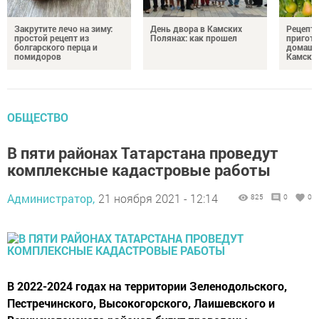
Закрутите лечо на зиму:
День двора в Камских
Рецепты
простой рецепт из
Полянах: как прошел
пригото
болгарского перца и
домашн
помидоров
Камски
ОБЩЕСТВО
В пяти районах Татарстана проведут
комплексные кадастровые работы
Администратор,
21 ноября 2021 - 12:14
825
0
0
В 2022-2024 годах на территории Зеленодольского,
Пестречинского, Высокогорского, Лаишевского и