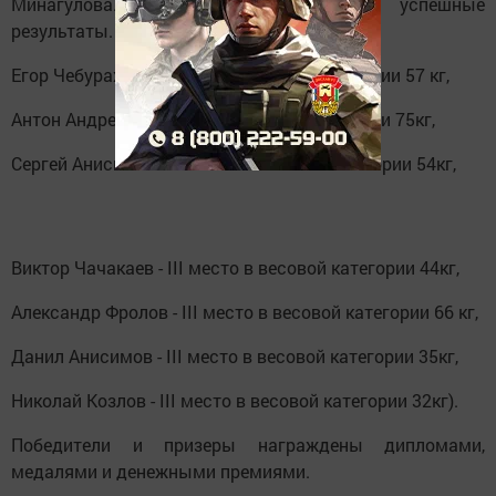
Минагулова. Из них семеро имели успешные
результаты.
Егор Чебурахтин - I место в весовой категории 57 кг,
Антон Андреев - II место в весовой категории 75кг,
Сергей Анисимов - II место в весовой категории 54кг,
Виктор Чачакаев - III место в весовой категории 44кг,
Александр Фролов - III место в весовой категории 66 кг,
Данил Анисимов - III место в весовой категории 35кг,
Николай Козлов - III место в весовой категории 32кг).
Победители и призеры награждены дипломами,
медалями и денежными премиями.