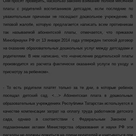
Они просят про
в
ерить, насколько законно взимание полной месячной
платы с родителей воспитанников детсадов, если последние по
уважительным причинам не посещают дошкольное учреждение. В
типовой жалобе, которую предлагается написать всем противникам
так называемой абонентской платы, отмечается, что приказом
Минобрнауки РФ от 13 января 2014 года утвержден типовой договор
на оказание образовательных дошкольных услуг между детсадами и
родителями. В нем написано, что «начисление родительской платы
производится из расчета фактически оказанной услуги по уходу и
присмотру за ребенком».
- То есть родители платят только за те дни, в которые ребенок
посещал детский сад. <…> Абонентская плата в дошкольных
образовательных учреждениях Республики Татарстан используется в
качестве компенсации затрат на оплату труда работников детского
сада, однако в соответствии с Федеральным Законом и
подзаконными актами Министерства образования и науки РФ эти
расходы не должны ложиться на плечи родителей и учитываться при