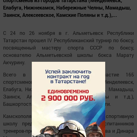
спортсменов из городов Татарстана (Менделеевск,
Елабуга, Нижнекамск, Набережные Челны, Мамадыш,
Заинск, Алексеевское, Камские Поляны и т.д.),...
С 24 по 26 ноября в г. Альметьевск Республики
Татарстан прошел IV Республиканский турнир по боксу,
посвященный мастеру спорта СССР по боксу,
основателю Альметьевской школы бокса Марату
Акчурину.
Всего в соревнованиях приняли участие 165
спортсменов из городов Татарстана (Менделеевск,
Елабуга, Нижнекамск, Набережные Челны, Мамадыш,
Заинск, Алексеевское, Камские Поляны и т.д.),
Башкортостана, Ижевска, Самарской области.
Камскополянскую детско-юношескую спортивную
школу представляли 8 боксеров - воспитанников
тренеров-преподавателей Руслана Гирфанова и Динара