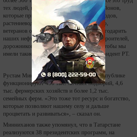
более 500 тыс. т мяса, подчеркнул он. «Все это труд
тех людей, представителей различных районов,
которые присутствуют здесь – животноводов,
растениеводов, механизаторов и, конечно,
ветеранов отрасли. Отдельно хочу поблагодарить
наших нефтяников за топливо, а также строителей,
дорожников. Все трудились ради того, чтобы мы
имели такие результаты», – добавил Президент РТ.
Рустам Минниханов напомнил, что в республике
функционируют 450 тыс. личных подворий, 4,6
тыс. фермерских хозяйств и более 1,2 тыс.
семейных ферм. «Это тоже тот ресурс и богатство,
которые позволяют нашему селу и дальше
процветать и развиваться», – сказал он.
Минниханов также упомянул, что в Татарстане
реализуются 38 президентских программ, на