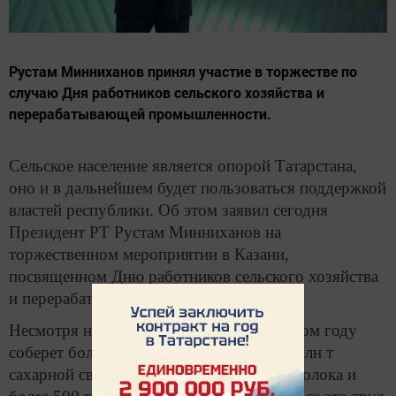
Рустам Минниханов принял участие в торжестве по
случаю Дня работников сельского хозяйства и
перерабатывающей промышленности.
Сельское население является опорой Татарстана,
оно и в дальнейшем будет пользоваться поддержкой
властей республики. Об этом заявил сегодня
Президент РТ Рустам Минниханов на
торжественном мероприятии в Казани,
посвященном Дню работников сельского хозяйства
и перерабатывающей промышленности.
Несмотря на сложности, республика в этом году
соберет более 3,8 млн т зерна, свыше 2 млн т
сахарной свеклы, произведет 1,8 млн т молока и