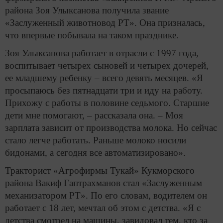
района Зоя Улыксанова получила звание
«Заслуженный животновод РТ». Она призналась,
что впервые побывала на таком празднике.
Зоя Улыксанова работает в отрасли с 1997 года,
воспитывает четырех сыновей и четырех дочерей,
ее младшему ребенку – всего девять месяцев. «Я
просыпаюсь без пятнадцати три и иду на работу.
Прихожу с работы в половине седьмого. Старшие
дети мне помогают, – рассказала она. – Моя
зарплата зависит от производства молока. Но сейчас
стало легче работать. Раньше молоко носили
бидонами, а сегодня все автоматизировано».
Тракторист «Агрофирмы Тукай» Кукморского
района Вакиф Гаптрахманов стал «Заслуженным
механизатором РТ». По его словам, водителем он
работает с 18 лет, мечтал об этом с детства. «Я с
детства смотрел на машины, завидовал тем, кто за