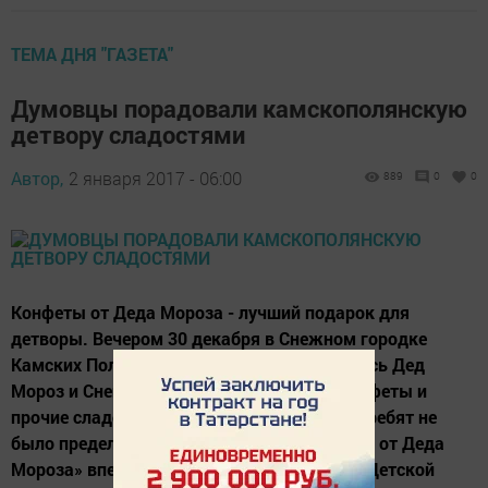
ТЕМА ДНЯ "ГАЗЕТА"
Думовцы порадовали камскополянскую
детвору сладостями
Автор,
2 января 2017 - 06:00
889
0
0
Конфеты от Деда Мороза - лучший подарок для
детворы. Вечером 30 декабря в Снежном городке
Камских Полян вдруг неожиданно появились Дед
Мороз и Снегурочка и стали раздавать конфеты и
прочие сладости. Радости игравших здесь ребят не
было предела. Новогодняя акция «Подарок от Деда
Мороза» впервые проводится депутатами Детской