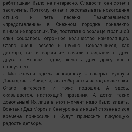
ребятишкам было не интересно. Сладости они хотели
заслужить. Поэтому начали рассказывать новогодние
стишки и петь песенки. Разыгравшееся
«представление» в Снежном городке привлекло
внимание взрослых. Так, постепенно возле центральной
елки собралось огромное количество камполянцев.
Стало очень весело и шумно. Собравшиеся, как
детвора, так и взрослые, начали поздравлять друг
друга с Новым годом, желать друг другу всего
наилучшего.
- Мы стояли здесь неподалеку, - говорят супруги
Давыдовы. - Увидели, как собирается народ возле елки.
Стало интересно. И тоже подошли. А здесь,
оказывается, настоящий праздник! А детки такие
довольные! Их лица в этот момент надо было видеть.
Все-таки Дед Мороз и Снегурочка в нашей стране во все
времена приносили и будут приносить ликующую
радость детворе.