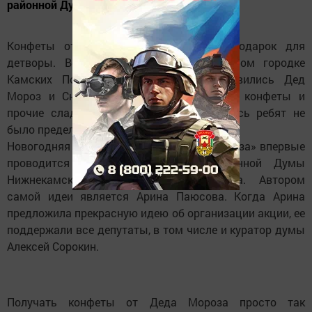
районной Думы...
Конфеты от Деда Мороза - лучший подарок для
детворы. Вечером 30 декабря в Снежном городке
Камских Полян вдруг неожиданно появились Дед
Мороз и Снегурочка и стали раздавать конфеты и
прочие сладости. Радости игравших здесь ребят не
было предела.
Новогодняя акция «Подарок от Деда Мороза» впервые
проводится депутатами Детской районной Думы
Нижнекамского муниципального района. Автором
самой идеи является Арина Паюсова. Когда Арина
предложила прекрасную идею об организации акции, ее
поддержали все депутаты, в том числе и куратор думы
Алексей Сорокин.
Получать конфеты от Деда Мороза просто так